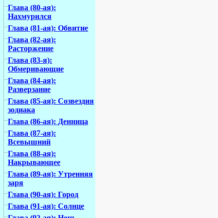
Глава (80-ая):
Нахмурился
Глава (81-ая): Обвитие
Глава (82-ая):
Расторжение
Глава (83-я):
Обмеривающие
Глава (84-ая):
Разверзание
Глава (85-ая): Созвездия
зодиака
Глава (86-ая): Денница
Глава (87-ая):
Всевышний
Глава (88-ая):
Накрывающее
Глава (89-ая): Утренняя
заря
Глава (90-ая): Город
Глава (91-ая): Солнце
Глава (92-ая): Ночь