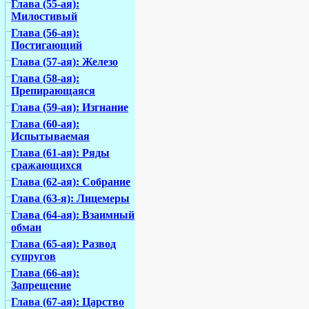
Глава (55-ая):
Милостивый
Глава (56-ая):
Постигающий
Глава (57-ая): Железо
Глава (58-ая):
Препирающаяся
Глава (59-ая): Изгнание
Глава (60-ая):
Испытываемая
Глава (61-ая): Ряды
сражающихся
Глава (62-ая): Собрание
Глава (63-я): Лицемеры
Глава (64-ая): Взаимный
обман
Глава (65-ая): Развод
супругов
Глава (66-ая):
Запрещение
Глава (67-ая): Царство