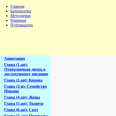
Главная
Библиотека
Методички
Решения
Публикации
Аннотация
Глава (1-ая):
Отверзающая дверь к
досточтимому писанию
Глава (2-ая): Корова
Глава (3-я): Семейство
Имрана
Глава (4-ая): Жены
Глава (5-ая): Трапеза
Глава (6-ая): Скот
Глава (7-ая): Преграды