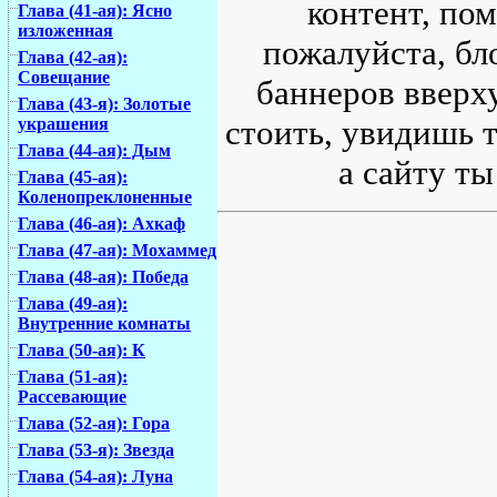
контент, по
Глава (41-ая): Ясно
изложенная
пожалуйста, бл
Глава (42-ая):
Совещание
баннеров вверху
Глава (43-я): Золотые
стоить, увидишь т
украшения
Глава (44-ая): Дым
а сайту ты
Глава (45-ая):
Коленопреклоненные
Глава (46-ая): Ахкаф
Глава (47-ая): Мохаммед
Глава (48-ая): Победа
Глава (49-ая):
Внутренние комнаты
Глава (50-ая): К
Глава (51-ая):
Рассевающие
Глава (52-ая): Гора
Глава (53-я): Звезда
Глава (54-ая): Луна