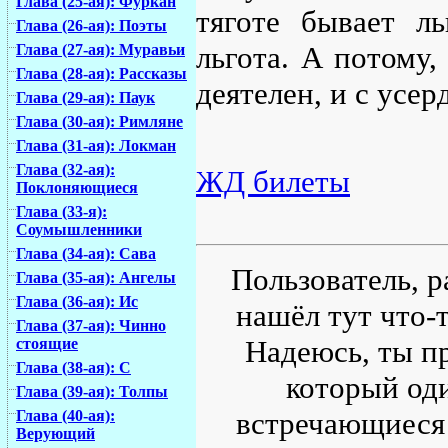
Глава (25-ая): Фуркан
тяготе бывает ль
Глава (26-ая): Поэты
льгота. А потому,
Глава (27-ая): Муравьи
Глава (28-ая): Рассказы
деятелен, и с усер
Глава (29-ая): Паук
Глава (30-ая): Римляне
Глава (31-ая): Локман
Глава (32-ая):
ЖД билеты
Поклоняющиеся
Глава (33-я):
Соумышленники
Глава (34-ая): Сава
Пользователь, р
Глава (35-ая): Ангелы
Глава (36-ая): Ис
нашёл тут что-т
Глава (37-ая): Чинно
Надеюсь, ты пр
стоящие
Глава (38-ая): С
который од
Глава (39-ая): Толпы
встречающиеся 
Глава (40-ая):
Верующий