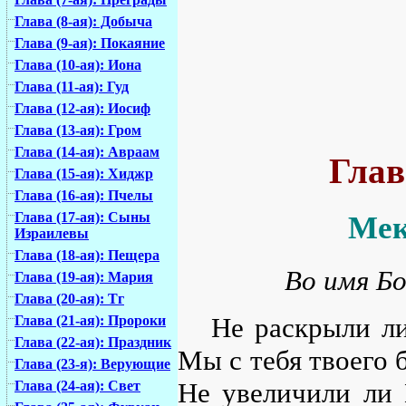
Глава (8-ая): Добыча
Глава (9-ая): Покаяние
Глава (10-ая): Иона
Глава (11-ая): Гуд
Глава (12-ая): Иосиф
Глава (13-ая): Гром
Глава (14-ая): Авраам
Глав
Глава (15-ая): Хиджр
Глава (16-ая): Пчелы
Глава (17-ая): Сыны
Мек
Израилевы
Глава (18-ая): Пещера
Во имя Бо
Глава (19-ая): Мария
Глава (20-ая): Тг
Не раскрыли ли
Глава (21-ая): Пророки
Глава (22-ая): Праздник
Мы с тебя твоего 
Глава (23-я): Верующие
Не увеличили ли 
Глава (24-ая): Свет