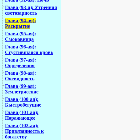
Глава (93-я): Утренняя
светозарность
Глава (94-ая):
Раскрытие
Глава (95-ая):
Смоковница
Глава (96-ая):
Сгустившаяся кровь
Глава (97-ая):
Определения
Глава (98-ая):
Очевидность
Глава (99-ая):
Землетрясение
Глава (100-ая):
Быстробегущие
Глава (101-ая):
Поражающее
Глава (102-ая):
Привязанность к
богатству