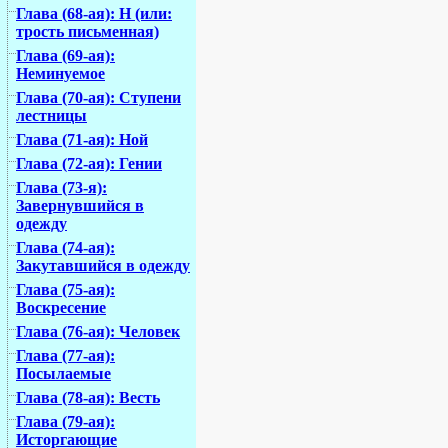
Глава (68-ая): Н (или:
трость письменная)
Глава (69-ая):
Неминуемое
Глава (70-ая): Ступени
лестницы
Глава (71-ая): Ной
Глава (72-ая): Гении
Глава (73-я):
Завернувшийся в
одежду
Глава (74-ая):
Закутавшийся в одежду
Глава (75-ая):
Воскресение
Глава (76-ая): Человек
Глава (77-ая):
Посылаемые
Глава (78-ая): Весть
Глава (79-ая):
Исторгающие