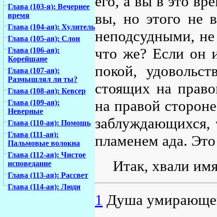
его, а вы в это в
Глава (103-я): Вечернее
вы, но этого не в
время
Глава (104-ая): Хулитель
неподсудными, не 
Глава (105-ая): Слон
что же? Если он
Глава (106-ая):
Корейшане
покой, удовольст
Глава (107-ая):
Размышлял ли ты?
стоящих на право
Глава (108-ая): Кевсер
на правой стороне
Глава (109-ая):
Неверные
заблуждающихся, 
Глава (110-ая): Помощь
Глава (111-ая):
пламенем ада. Это
Пальмовые волокна
Глава (112-ая): Чистое
Итак, хвали имя
исповедание
Глава (113-ая): Рассвет
Глава (114-ая): Люди
1
Душа умирающег