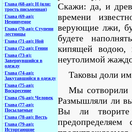
Скажи: да, и древ
Глава (68-ая): Н (или:
трость письменная)
времени извест
Глава (69-ая):
Неминуемое
верующие лжи, б
Глава (70-ая): Ступени
лестницы
будете наполнят
Глава (71-ая): Ной
кипящей водою, 
Глава (72-ая): Гении
Глава (73-я):
неутолимой жаждо
Завернувшийся в
одежду
Таковы доли им 
Глава (74-ая):
Закутавшийся в одежду
Глава (75-ая):
Мы сотворили в
Воскресение
Глава (76-ая): Человек
Размышляли ли вы 
Глава (77-ая):
Вы ли творит
Посылаемые
Глава (78-ая): Весть
предопределяем
Глава (79-ая):
Исторгающие