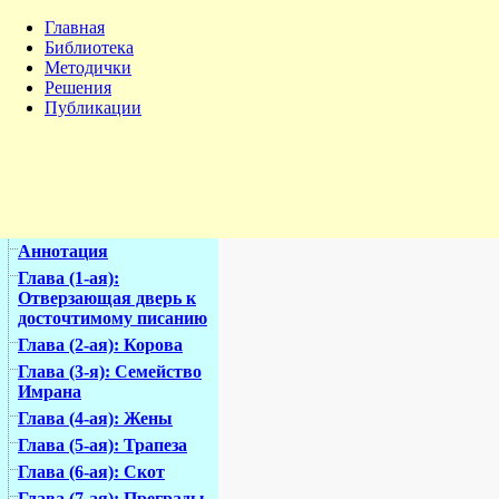
Главная
Библиотека
Методички
Решения
Публикации
Аннотация
Глава (1-ая):
Отверзающая дверь к
досточтимому писанию
Глава (2-ая): Корова
Глава (3-я): Семейство
Имрана
Глава (4-ая): Жены
Глава (5-ая): Трапеза
Глава (6-ая): Скот
Глава (7-ая): Преграды