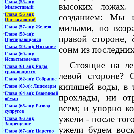
Глава (55-ая):
высоких ложах.
Милостивый
Глава (56-ая):
созданием: Мы 
Постигающий
милыми, по возр
Глава (57-ая): Железо
Глава (58-ая):
правой стороне,
Препирающаяся
Глава (59-ая): Изгнание
сонм из последних
Глава (60-ая):
Испытываемая
Стоящие на ле
Глава (61-ая): Ряды
сражающихся
левой стороне? 
Глава (62-ая): Собрание
кипящей воды, в 
Глава (63-я): Лицемеры
Глава (64-ая): Взаимный
прохлады, ни от
обман
всем; и упорно ко
Глава (65-ая): Развод
супругов
ужели - после того
Глава (66-ая):
Запрещение
ужели будем вос
Глава (67-ая): Царство