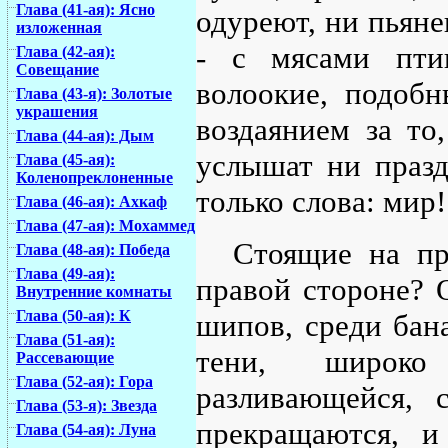
Глава (41-ая): Ясно
одуреют, ни пьянею
изложенная
- с мясами птиц
Глава (42-ая):
Совещание
волоокие, подоб
Глава (43-я): Золотые
украшения
воздаянием за то
Глава (44-ая): Дым
услышат ни празд
Глава (45-ая):
Коленопреклоненные
только слова: мир!
Глава (46-ая): Ахкаф
Глава (47-ая): Мохаммед
Стоящие на пр
Глава (48-ая): Победа
Глава (49-ая):
правой стороне? 
Внутренние комнаты
Глава (50-ая): К
шипов, среди бана
Глава (51-ая):
тени, широко
Рассевающие
Глава (52-ая): Гора
разливающейся, 
Глава (53-я): Звезда
прекращаются, и
Глава (54-ая): Луна