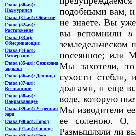
предупреждаемся 
Глава (80-ая):
подобными вам, и 
Нахмурился
Глава (81-ая): Обвитие
не знаете. Вы уже
Глава (82-ая):
Расторжение
вы вспомнили
и
Глава (83-я):
земледельческом 
Обмеривающие
Глава (84-ая):
посеянное; или М
Разверзание
Глава (85-ая): Созвездия
Мы захотели, т
зодиака
сухости стебли,
Глава (86-ая): Денница
Глава (87-ая):
долгами, и еще в
Всевышний
Глава (88-ая):
воде, которую пье
Накрывающее
Мы изводители ее
Глава (89-ая): Утренняя
заря
ее соленою. О,
Глава (90-ая): Город
Глава (91-ая): Солнце
Размышляли ли вы
Глава (92-ая): Ночь