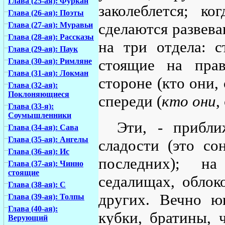
Глава (25-ая): Фуркан
заколеблется; ко
Глава (26-ая): Поэты
сделаются развева
Глава (27-ая): Муравьи
Глава (28-ая): Рассказы
на три отдела: с
Глава (29-ая): Паук
стоящие на прав
Глава (30-ая): Римляне
Глава (31-ая): Локман
стороне (кто они,
Глава (32-ая):
Поклоняющиеся
спереди (
кто они
,
Глава (33-я):
Соумышленники
Эти, - прибл
Глава (34-ая): Сава
Глава (35-ая): Ангелы
сладости (это со
Глава (36-ая): Ис
последних); н
Глава (37-ая): Чинно
стоящие
седалищах, облок
Глава (38-ая): С
других. Вечно ю
Глава (39-ая): Толпы
Глава (40-ая):
кубки, братины, 
Верующий