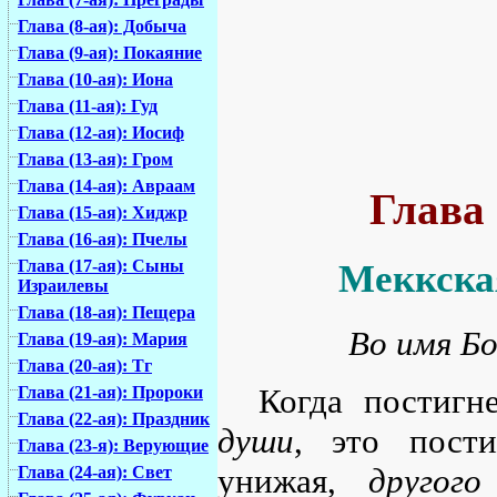
Глава (8-ая): Добыча
Глава (9-ая): Покаяние
Глава (10-ая): Иона
Глава (11-ая): Гуд
Глава (12-ая): Иосиф
Глава (13-ая): Гром
Глава (14-ая): Авраам
Глава
Глава (15-ая): Хиджр
Глава (16-ая): Пчелы
Глава (17-ая): Сыны
Меккская
Израилевы
Глава (18-ая): Пещера
Во имя Бо
Глава (19-ая): Мария
Глава (20-ая): Тг
Когда постигн
Глава (21-ая): Пророки
Глава (22-ая): Праздник
души
, это пост
Глава (23-я): Верующие
унижая,
другого
Глава (24-ая): Свет