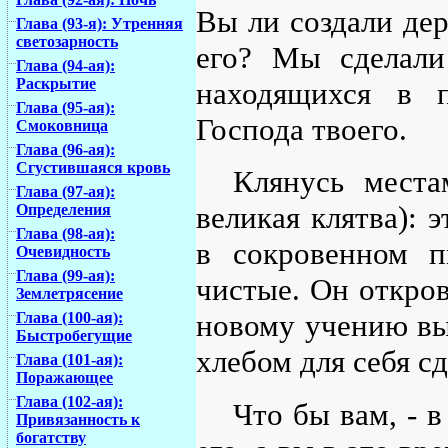
Вы ли создали дер
Глава (93-я): Утренняя
светозарность
его? Мы сделали
Глава (94-ая):
Раскрытие
находящихся в п
Глава (95-ая):
Господа твоего.
Смоковница
Глава (96-ая):
Сгустившаяся кровь
Клянусь местам
Глава (97-ая):
великая клятва): 
Определения
Глава (98-ая):
в сокровенном п
Очевидность
Глава (99-ая):
чистые. Он откров
Землетрясение
новому учению вы
Глава (100-ая):
Быстробегущие
хлебом для себя с
Глава (101-ая):
Поражающее
Глава (102-ая):
Что бы вам, - в
Привязанность к
богатству