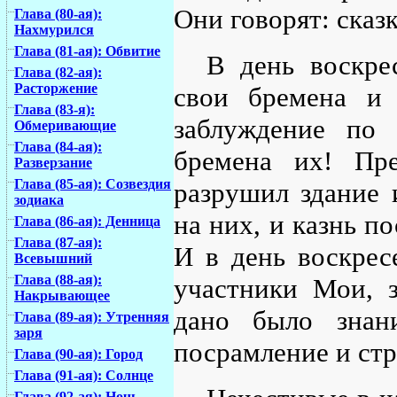
Они говорят: сказ
Глава (80-ая):
Нахмурился
Глава (81-ая): Обвитие
В день воскре
Глава (82-ая):
Расторжение
свои бремена и 
Глава (83-я):
заблуждение по
Обмеривающие
Глава (84-ая):
бремена их! Пр
Разверзание
Глава (85-ая): Созвездия
разрушил здание 
зодиака
на них, и казнь по
Глава (86-ая): Денница
Глава (87-ая):
И в день воскрес
Всевышний
Глава (88-ая):
участники Мои, 
Накрывающее
дано было знан
Глава (89-ая): Утренняя
заря
посрамление и стр
Глава (90-ая): Город
Глава (91-ая): Солнце
Глава (92-ая): Ночь