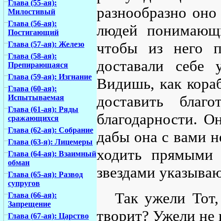
Глава (55-ая):
разнообразно оно
Милостивый
Глава (56-ая):
людей понимающи
Постигающий
чтобы из него п
Глава (57-ая): Железо
Глава (58-ая):
доставали себе 
Препирающаяся
Глава (59-ая): Изгнание
Видишь, как кора
Глава (60-ая):
доставить благ
Испытываемая
Глава (61-ая): Ряды
благодарности. О
сражающихся
Глава (62-ая): Собрание
дабы она с вами н
Глава (63-я): Лицемеры
ходить прямыми 
Глава (64-ая): Взаимный
обман
звездами указываю
Глава (65-ая): Развод
супругов
Так ужели Тот,
Глава (66-ая):
Запрещение
творит? Ужели не 
Глава (67-ая): Царство