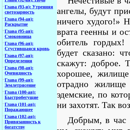
Нечестивые в ч
Глава (93-я): Утренняя
ангелы, будут при
светозарность
ничего худого!» Н
Глава (94-ая):
Раскрытие
врата геенны и ос
Глава (95-ая):
Смоковница
обитель гордых!
Глава (96-ая):
Сгустившаяся кровь
будет сказано: ч
Глава (97-ая):
скажут: доброе. 
Определения
Глава (98-ая):
хорошее, жилище
Очевидность
Глава (99-ая):
отрадно жилище 
Землетрясение
эдемские, по кото
Глава (100-ая):
Быстробегущие
ни захотят. Так во
Глава (101-ая):
Поражающее
Глава (102-ая):
Добрым, в час 
Привязанность к
богатству