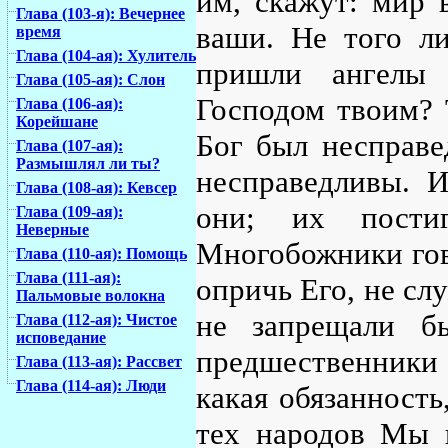
им, скажут: мир в
Глава (103-я): Вечернее
ваши. Не того л
время
Глава (104-ая): Хулитель
пришли ангелы 
Глава (105-ая): Слон
Господом твоим? 
Глава (106-ая):
Корейшане
Бог был несправе
Глава (107-ая):
Размышлял ли ты?
несправедливы. И
Глава (108-ая): Кевсер
они; их пости
Глава (109-ая):
Неверные
Многобожники гово
Глава (110-ая): Помощь
Глава (111-ая):
опричь Его, не сл
Пальмовые волокна
не запрещали б
Глава (112-ая): Чистое
исповедание
предшественники
Глава (113-ая): Рассвет
Глава (114-ая): Люди
какая обязанность
тех народов Мы в