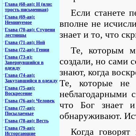
Глава (68-ая): Н (или:
трость письменная)
Если станете п
Глава (69-ая):
вполне не исчисл
Неминуемое
Глава (70-ая): Ступени
знает и то, что ск
лестницы
Глава (71-ая): Ной
Те, которым м
Глава (72-ая): Гении
Глава (73-я):
создали, но сами 
Завернувшийся в
одежду
знают, когда воск
Глава (74-ая):
Те, которые не
Закутавшийся в одежду
Глава (75-ая):
неблагодарными с
Воскресение
Глава (76-ая): Человек
что Бог знает и
Глава (77-ая):
обнаруживают. Ис
Посылаемые
Глава (78-ая): Весть
Глава (79-ая):
Когда говорят
Исторгающие