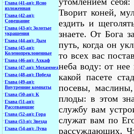
утомлением себя: 
Глава (41-ая): Ясно
изложенная
Творит коней, мул
Глава (42-ая):
ездить и щеголят
Совещание
Глава (43-я): Золотые
знаете. От Бога з
украшения
Глава (44-ая): Дым
путь, когда он ук
Глава (45-ая):
то всех вас поста
Коленопреклоненные
Глава (46-ая): Ахкаф
неба воду: от нее 
Глава (47-ая): Мохаммед
какой пасете ста
Глава (48-ая): Победа
Глава (49-ая):
посевы, маслины,
Внутренние комнаты
Глава (50-ая): К
плоды: в этом з
Глава (51-ая):
службу вам устрои
Рассевающие
Глава (52-ая): Гора
служат вам по Ег
Глава (53-я): Звезда
рассуждающих. Чт
Глава (54-ая): Луна