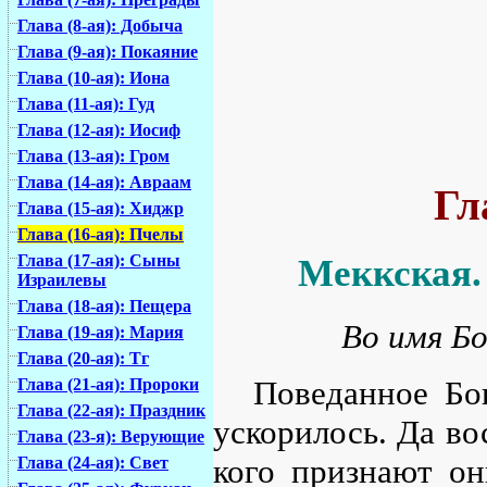
Глава (8-ая): Добыча
Глава (9-ая): Покаяние
Глава (10-ая): Иона
Глава (11-ая): Гуд
Глава (12-ая): Иосиф
Глава (13-ая): Гром
Глава (14-ая): Авраам
Гл
Глава (15-ая): Хиджр
Глава (16-ая): Пчелы
Глава (17-ая): Сыны
Меккская.
Израилевы
Глава (18-ая): Пещера
Во имя Бо
Глава (19-ая): Мария
Глава (20-ая): Тг
Поведанное Бо
Глава (21-ая): Пророки
Глава (22-ая): Праздник
ускорилось. Да во
Глава (23-я): Верующие
кого признают он
Глава (24-ая): Свет