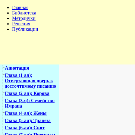
Главная
Библиотека
Методички
Решения
Публикации
Аннотация
Глава (1-ая):
Отверзающая дверь к
досточтимому писанию
Глава (2-ая): Корова
Глава (3-я): Семейство
Имрана
Глава (4-ая): Жены
Глава (5-ая): Трапеза
Глава (6-ая): Скот
Глава (7-ая): Преграды