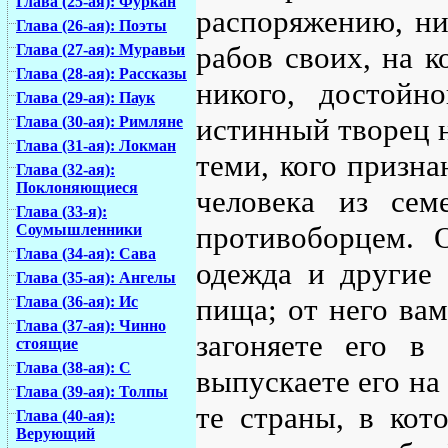
Глава (25-ая): Фуркан
распоряжению, ни
Глава (26-ая): Поэты
рабов своих, на к
Глава (27-ая): Муравьи
Глава (28-ая): Рассказы
никого, достойн
Глава (29-ая): Паук
истинный творец н
Глава (30-ая): Римляне
Глава (31-ая): Локман
теми, кого призн
Глава (32-ая):
Поклоняющиеся
человека из сем
Глава (33-я):
противоборцем. 
Соумышленники
Глава (34-ая): Сава
одежда и другие 
Глава (35-ая): Ангелы
пища; от него вам
Глава (36-ая): Ис
Глава (37-ая): Чинно
загоняете его в
стоящие
Глава (38-ая): С
выпускаете его на
Глава (39-ая): Толпы
те страны, в кот
Глава (40-ая):
Верующий