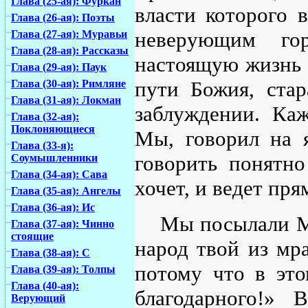
Глава (25-ая): Фуркан
власти которого в
Глава (26-ая): Поэты
неверующим го
Глава (27-ая): Муравьи
Глава (28-ая): Рассказы
настоящую жизнь 
Глава (29-ая): Паук
пути Божия, стар
Глава (30-ая): Римляне
Глава (31-ая): Локман
заблуждении. Ка
Глава (32-ая):
Поклоняющиеся
Мы, говорил на я
Глава (33-я):
говорить понятно
Соумышленники
Глава (34-ая): Сава
хочет, и ведет пря
Глава (35-ая): Ангелы
Глава (36-ая): Ис
Мы посылали М
Глава (37-ая): Чинно
стоящие
народ твой из мра
Глава (38-ая): С
потому что в это
Глава (39-ая): Толпы
Глава (40-ая):
благодарного!» 
Верующий