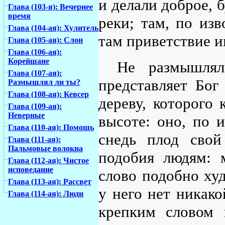
и делали доброе, 
Глава (103-я): Вечернее
время
реки; там, по изв
Глава (104-ая): Хулитель
там приветствие и
Глава (105-ая): Слон
Глава (106-ая):
Корейшане
Не размышля
Глава (107-ая):
представляет Бог
Размышлял ли ты?
Глава (108-ая): Кевсер
дереву, которого 
Глава (109-ая):
Неверные
высоте: оно, по 
Глава (110-ая): Помощь
снедь плод свой
Глава (111-ая):
Пальмовые волокна
подобия людям: 
Глава (112-ая): Чистое
исповедание
слово подобно худ
Глава (113-ая): Рассвет
у него нет никак
Глава (114-ая): Люди
крепким словом 