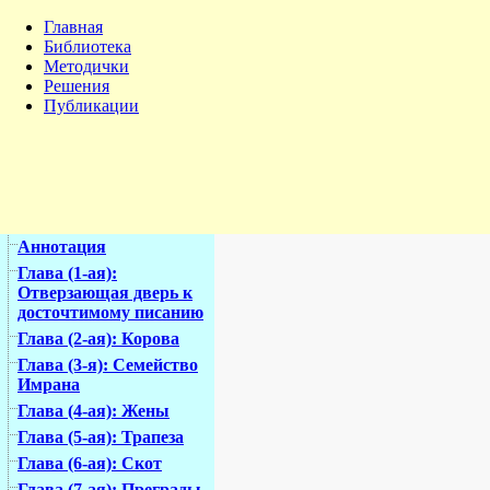
Главная
Библиотека
Методички
Решения
Публикации
Аннотация
Глава (1-ая):
Отверзающая дверь к
досточтимому писанию
Глава (2-ая): Корова
Глава (3-я): Семейство
Имрана
Глава (4-ая): Жены
Глава (5-ая): Трапеза
Глава (6-ая): Скот
Глава (7-ая): Преграды