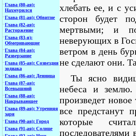
Глава (80-ая):
хлебать ее, и с ус
Нахмурился
сторон будет п
Глава (81-ая): Обвитие
Глава (82-ая):
мертвыми; и п
Расторжение
Глава (83-я):
неверующих в Гос
Обмеривающие
ветром в день бур
Глава (84-ая):
Разверзание
не сделают они. Т
Глава (85-ая): Созвездия
зодиака
Ты ясно видиш
Глава (86-ая): Денница
Глава (87-ая):
небеса и землю.
Всевышний
Глава (88-ая):
произведет новое 
Накрывающее
все предстанут п
Глава (89-ая): Утренняя
заря
которые счит
Глава (90-ая): Город
Глава (91-ая): Солнце
последователями в
Глава (92-ая): Ночь