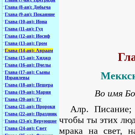
Глава (8-ая): Добыча
Глава (9-ая): Покаяние
Глава (10-ая): Иона
Глава (11-ая): Гуд
Глава (12-ая): Иосиф
Глава (13-ая): Гром
Глава (14-ая): Авраам
Гла
Глава (15-ая): Хиджр
Глава (16-ая): Пчелы
Глава (17-ая): Сыны
Меккск
Израилевы
Глава (18-ая): Пещера
Во имя Бо
Глава (19-ая): Мария
Глава (20-ая): Тг
Алр. Писание;
Глава (21-ая): Пророки
Глава (22-ая): Праздник
чтобы ты этих люд
Глава (23-я): Верующие
мрака на свет, н
Глава (24-ая): Свет