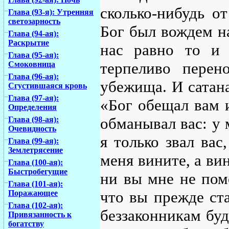
сколько-нибудь о
Глава (93-я): Утренняя
светозарность
Бог был вождем н
Глава (94-ая):
Раскрытие
нас равно то и 
Глава (95-ая):
терпеливо перен
Смоковница
Глава (96-ая):
убежища. И сатана
Сгустившаяся кровь
Глава (97-ая):
«Бог обещал вам 
Определения
обманывал вас: у 
Глава (98-ая):
Очевидность
я только звал вас
Глава (99-ая):
Землетрясение
меня вините, а ви
Глава (100-ая):
Быстробегущие
ни вы мне не по
Глава (101-ая):
что вы прежде ст
Поражающее
Глава (102-ая):
беззаконникам буд
Привязанность к
богатству