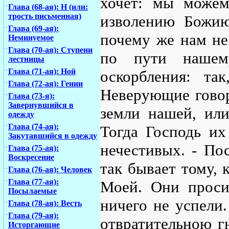
хочет: мы можем
Глава (68-ая): Н (или:
трость письменная)
изволению Божию
Глава (69-ая):
почему же нам не
Неминуемое
Глава (70-ая): Ступени
по пути нашем
лестницы
Глава (71-ая): Ной
оскорбления: та
Глава (72-ая): Гении
Неверующие говор
Глава (73-я):
Завернувшийся в
земли нашей, или
одежду
Глава (74-ая):
Тогда Господь их
Закутавшийся в одежду
нечестивых. - По
Глава (75-ая):
Воскресение
так бывает тому, 
Глава (76-ая): Человек
Глава (77-ая):
Моей. Они проси
Посылаемые
ничего не успели.
Глава (78-ая): Весть
Глава (79-ая):
отвратительною г
Исторгающие