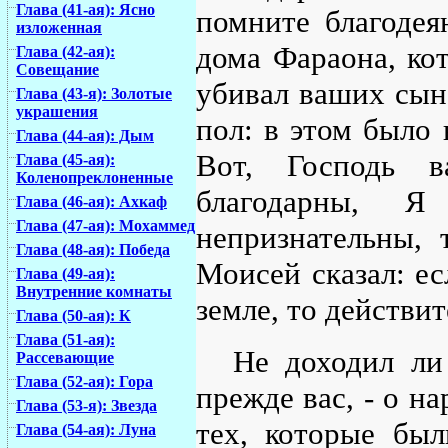
Глава (41-ая): Ясно
помните благодея
изложенная
дома Фараона, ко
Глава (42-ая):
Совещание
убивал ваших сын
Глава (43-я): Золотые
украшения
пол: в этом было 
Глава (44-ая): Дым
Вот, Господь в
Глава (45-ая):
Коленопреклоненные
благодарны, 
Глава (46-ая): Ахкаф
Глава (47-ая): Мохаммед
непризнательны, 
Глава (48-ая): Победа
Моисей сказал: ес
Глава (49-ая):
Внутренние комнаты
земле, то действит
Глава (50-ая): К
Глава (51-ая):
Не доходил ли
Рассевающие
Глава (52-ая): Гора
прежде вас, - о на
Глава (53-я): Звезда
тех, которые был
Глава (54-ая): Луна