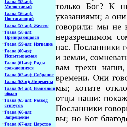
Глава (55-ая):
только Бог? К н
Милостивый
Глава (56-ая):
указаниями; а они
Постигающий
говорили: мы не 
Глава (57-ая): Железо
Глава (58-ая):
неразрешимом со
Препирающаяся
Глава (59-ая): Изгнание
нас. Посланники г
Глава (60-ая):
и земли, сомневат
Испытываемая
Глава (61-ая): Ряды
вам грехи наши,
сражающихся
Глава (62-ая): Собрание
времени. Они гово
Глава (63-я): Лицемеры
мы; хотите откло
Глава (64-ая): Взаимный
обман
отцы наши: покаж
Глава (65-ая): Развод
супругов
Посланники говори
Глава (66-ая):
вы; но Бог благод
Запрещение
Глава (67-ая): Царство