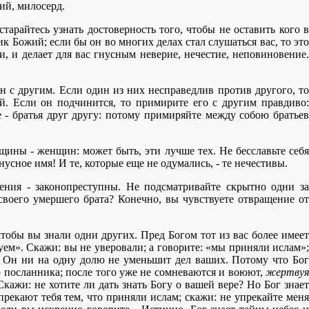
ий, милосерд.
арайтесь узнать достоверность того, чтобы не оставить кого в
ик Божий; если бы он во многих делах стал слушаться вас, то это
, и делает для вас гнусным неверие, нечестие, неповиновение.
н с другим. Если один из них несправедлив против другого, то
й. Если он подчинится, то примирите его с другим правдиво:
 - братья друг другу: потому примиряйте между собою братьев
ины - женщин: может быть, эти лучше тех. Не бесславьте себя
усное имя! И те, которые еще не одумались, - те нечестивы.
ения - законопреступны. Не подсматривайте скрытно одни за
 своего умершего брата? Конечно, вы чувствуете отвращение от
тобы вы знали одни других. Пред Богом тот из вас более имеет
уем». Скажи: вы не уверовали; а говорите: «мы приняли ислам»;
то Он ни на одну долю не уменьшит дел ваших. Потому что Бог
 посланника; после того уже не сомневаются и воюют,
жертвуя
жи: не хотите ли дать знать Богу о вашей вере? Но Бог знает
упрекают тебя тем, что приняли ислам; скажи: не упрекайте меня