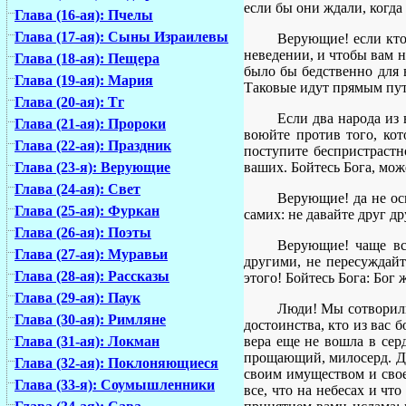
если бы они ждали, когда
Глава (16-ая): Пчелы
Глава (17-ая): Сыны Израилевы
Верующие! если кто-
неведении, и чтобы вам н
Глава (18-ая): Пещера
было бы бедственно для в
Глава (19-ая): Мария
Таковые идут прямым путе
Глава (20-ая): Тг
Если два народа из
Глава (21-ая): Пророки
воюйте против того, кот
Глава (22-ая): Праздник
поступите беспристрастн
ваших. Бойтесь Бога, мож
Глава (23-я): Верующие
Глава (24-ая): Свет
Верующие! да не ос
Глава (25-ая): Фуркан
самих: не давайте друг д
Глава (26-ая): Поэты
Верующие! чаще все
Глава (27-ая): Муравьи
другими, не пересуждайт
Глава (28-ая): Рассказы
этого! Бойтесь Бога: Бог 
Глава (29-ая): Паук
Люди! Мы сотворили
Глава (30-ая): Римляне
достоинства, кто из вас 
вера еще не вошла в сер
Глава (31-ая): Локман
прощающий, милосерд. Де
Глава (32-ая): Поклоняющиеся
своим имуществом и свое
Глава (33-я): Соумышленники
все, что на небесах и чт