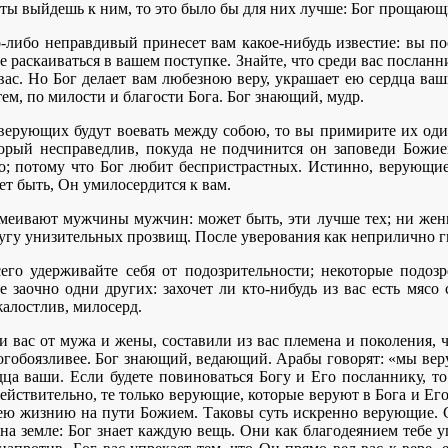
 ты выйдешь к ним, то это было бы для них лучше: Бог прощающ
либо неправдивый принесет вам какое-нибудь известие: вы пост
е раскаиваться в вашем поступке. Знайте, что среди вас посланн
ас. Но Бог делает вам любезною веру, украшает ею сердца ваши
м, по милости и благости Бога. Бог знающий, мудр.
 верующих будут воевать между собою, то вы примирите их оди
орый несправедлив, покуда не подчинится он заповеди Божие
о; потому что Бог любит беспристрастных. Истинно, верующие
ет быть, Он умилосердится к вам.
меивают мужчины мужчин: может быть, эти лучше тех; ни женщ
ругу унизительных прозвищ. После уверования как неприлично гн
го удерживайте себя от подозрительности; некоторые подозр
е заочно одни других: захочет ли кто-нибудь из вас есть мясо
жалостлив, милосерд.
 вас от мужа и жены, составили из вас племена и поколения, ч
богобоязливее. Бог знающий, ведающий. Арабы говорят: «мы вер
дца ваши. Если будете повиноваться Богу и Его посланнику, 
йствительно, те только верующие, которые веруют в Бога и Его
ю жизнию на пути Божием. Таковы суть искренно верующие. Ска
о на земле: Бог знает каждую вещь. Они как благодеянием тебе 