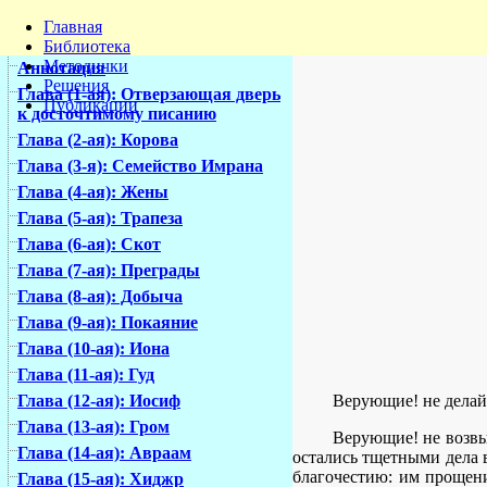
Главная
Библиотека
Методички
Аннотация
Решения
Глава (1-ая): Отверзающая дверь
Публикации
к досточтимому писанию
Глава (2-ая): Корова
Глава (3-я): Семейство Имрана
Глава (4-ая): Жены
Глава (5-ая): Трапеза
Глава (6-ая): Скот
Глава (7-ая): Преграды
Глава (8-ая): Добыча
Глава (9-ая): Покаяние
Глава (10-ая): Иона
Глава (11-ая): Гуд
Верующие! не делай
Глава (12-ая): Иосиф
Глава (13-ая): Гром
Верующие! не возвы
Глава (14-ая): Авраам
остались тщетными дела в
благочестию: им прощени
Глава (15-ая): Хиджр