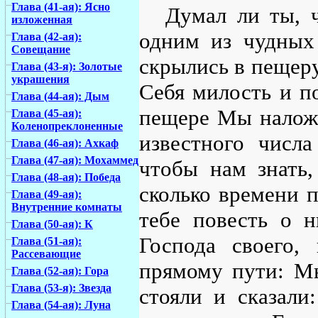
Глава (41-ая): Ясно
Думал ли ты, 
изложенная
одним из чудных
Глава (42-ая):
Совещание
скрылись в пещеру
Глава (43-я): Золотые
украшения
Себя милость и п
Глава (44-ая): Дым
пещере Мы наложи
Глава (45-ая):
Коленопреклоненные
известного числ
Глава (46-ая): Ахкаф
Глава (47-ая): Мохаммед
чтобы нам знать,
Глава (48-ая): Победа
сколько времени 
Глава (49-ая):
Внутренние комнаты
тебе повесть о 
Глава (50-ая): К
Господа своего
Глава (51-ая):
Рассевающие
прямому пути: М
Глава (52-ая): Гора
Глава (53-я): Звезда
стояли и сказали
Глава (54-ая): Луна