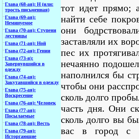
Глава (68-ая): Н (или:
тот идет прямо; 
трость письменная)
найти себе покро
Глава (69-ая):
Неминуемое
они бодрствовал
Глава (70-ая): Ступени
лестницы
заставляли их воро
Глава (71-ая): Ной
пес их протягива
Глава (72-ая): Гении
Глава (73-я):
нечаянно подошел
Завернувшийся в
одежду
наполнился бы ст
Глава (74-ая):
Закутавшийся в одежду
чтобы они расспро
Глава (75-ая):
сколь долго пробы
Воскресение
Глава (76-ая): Человек
часть дня. Они ск
Глава (77-ая):
Посылаемые
сколь долго вы бы
Глава (78-ая): Весть
вас в город с 
Глава (79-ая):
Исторгающие