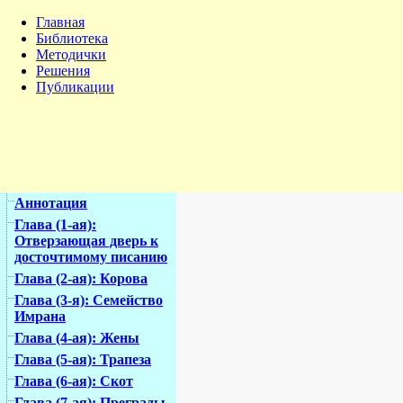
Главная
Библиотека
Методички
Решения
Публикации
Аннотация
Глава (1-ая):
Отверзающая дверь к
досточтимому писанию
Глава (2-ая): Корова
Глава (3-я): Семейство
Имрана
Глава (4-ая): Жены
Глава (5-ая): Трапеза
Глава (6-ая): Скот
Глава (7-ая): Преграды