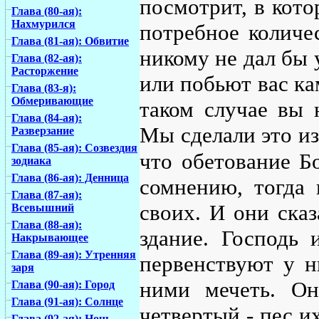
посмотрит, в кото
Глава (80-ая):
Нахмурился
потребное количе
Глава (81-ая): Обвитие
никому не дал бы у
Глава (82-ая):
Расторжение
или побьют вас кам
Глава (83-я):
Обмеривающие
таком случае вы 
Глава (84-ая):
Мы сделали это из
Разверзание
Глава (85-ая): Созвездия
что обетование Б
зодиака
Глава (86-ая): Денница
сомнению, тогда 
Глава (87-ая):
своих. И они сказ
Всевышний
Глава (88-ая):
здание. Господь 
Накрывающее
Глава (89-ая): Утренняя
первенствуют у н
заря
ними мечеть. Он
Глава (90-ая): Город
Глава (91-ая): Солнце
четвертый - пес их
Глава (92-ая): Ночь