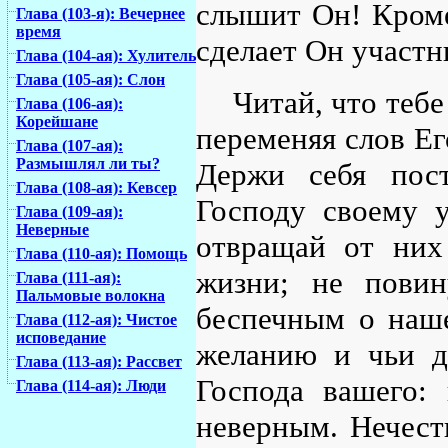
слышит Он! Кроме
Глава (103-я): Вечернее
время
сделает Он участн
Глава (104-ая): Хулитель
Глава (105-ая): Слон
Читай, что тебе
Глава (106-ая):
Корейшане
переменяя слов Ег
Глава (107-ая):
Размышлял ли ты?
Держи себя пос
Глава (108-ая): Кевсер
Господу своему у
Глава (109-ая):
Неверные
отвращай от них
Глава (110-ая): Помощь
жизни; не повин
Глава (111-ая):
Пальмовые волокна
беспечным о наше
Глава (112-ая): Чистое
исповедание
желанию и чьи д
Глава (113-ая): Рассвет
Господа вашего: 
Глава (114-ая): Люди
неверным. Нечест