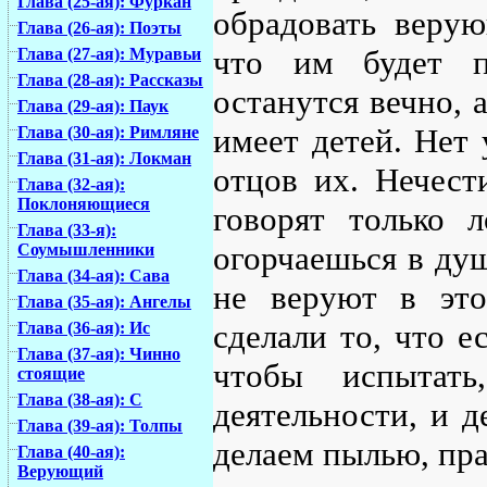
Глава (25-ая): Фуркан
обрадовать верую
Глава (26-ая): Поэты
что им будет п
Глава (27-ая): Муравьи
Глава (28-ая): Рассказы
останутся вечно, а
Глава (29-ая): Паук
имеет детей. Нет 
Глава (30-ая): Римляне
Глава (31-ая): Локман
отцов их. Нечест
Глава (32-ая):
Поклоняющиеся
говорят только 
Глава (33-я):
огорчаешься в душ
Соумышленники
Глава (34-ая): Сава
не веруют в это
Глава (35-ая): Ангелы
сделали то, что е
Глава (36-ая): Ис
Глава (37-ая): Чинно
чтобы испытат
стоящие
Глава (38-ая): С
деятельности, и д
Глава (39-ая): Толпы
делаем пылью, пр
Глава (40-ая):
Верующий