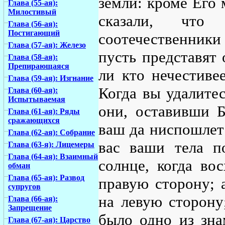
земли: кроме Его 
Глава (55-ая):
Милостивый
сказали, что
Глава (56-ая):
Постигающий
соотечественники
Глава (57-ая): Железо
пусть представят 
Глава (58-ая):
Препирающаяся
ли кто нечестиве
Глава (59-ая): Изгнание
Когда вы удалитес
Глава (60-ая):
Испытываемая
они, оставивши Б
Глава (61-ая): Ряды
сражающихся
ваш да ниспошлет 
Глава (62-ая): Собрание
вас ваши тела п
Глава (63-я): Лицемеры
Глава (64-ая): Взаимный
солнце, когда во
обман
Глава (65-ая): Развод
правую сторону; а
супругов
на левую сторону
Глава (66-ая):
Запрещение
было одно из зна
Глава (67-ая): Царство