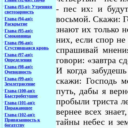
- пес их: и буду
Глава (93-я): Утренняя
светозарность
восьмой. Скажи: Г
Глава (94-ая):
Раскрытие
знают их только н
Глава (95-ая):
Смоковница
них, если спор не
Глава (96-ая):
спрашивай мнения
Сгустившаяся кровь
Глава (97-ая):
говори: «завтра сд
Определения
Глава (98-ая):
И когда забудешь
Очевидность
скажи: Господь м
Глава (99-ая):
Землетрясение
путь, дабы я вер
Глава (100-ая):
Быстробегущие
пробыли триста ле
Глава (101-ая):
Поражающее
вернее всех знает
Глава (102-ая):
тайны небес и зем
Привязанность к
богатству