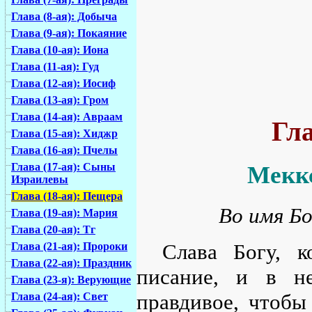
Глава (8-ая): Добыча
Глава (9-ая): Покаяние
Глава (10-ая): Иона
Глава (11-ая): Гуд
Глава (12-ая): Иосиф
Глава (13-ая): Гром
Глава (14-ая): Авраам
Гла
Глава (15-ая): Хиджр
Глава (16-ая): Пчелы
Глава (17-ая): Сыны
Меккс
Израилевы
Глава (18-ая): Пещера
Во имя Бо
Глава (19-ая): Мария
Глава (20-ая): Тг
Слава Богу, 
Глава (21-ая): Пророки
Глава (22-ая): Праздник
писание, и в н
Глава (23-я): Верующие
правдивое, чтобы
Глава (24-ая): Свет