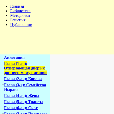
Главная
Библиотека
Методички
Решения
Публикации
Аннотация
Глава (1-ая):
Отверзающая дверь к
досточтимому писанию
Глава (2-ая): Корова
Глава (3-я): Семейство
Имрана
Глава (4-ая): Жены
Глава (5-ая): Трапеза
Глава (6-ая): Скот
Глава (7-ая): Преграды