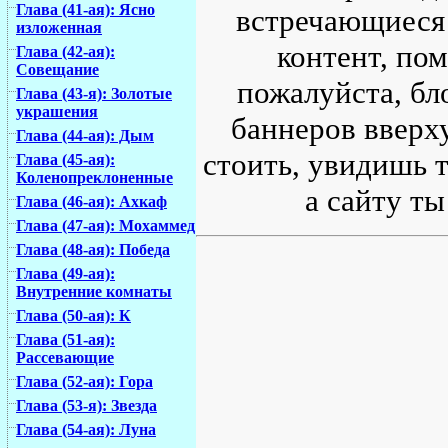
Глава (41-ая): Ясно
встречающиеся 
изложенная
контент, по
Глава (42-ая):
Совещание
пожалуйста, бл
Глава (43-я): Золотые
украшения
баннеров вверху
Глава (44-ая): Дым
стоить, увидишь т
Глава (45-ая):
Коленопреклоненные
а сайту ты
Глава (46-ая): Ахкаф
Глава (47-ая): Мохаммед
Глава (48-ая): Победа
Глава (49-ая):
Внутренние комнаты
Глава (50-ая): К
Глава (51-ая):
Рассевающие
Глава (52-ая): Гора
Глава (53-я): Звезда
Глава (54-ая): Луна