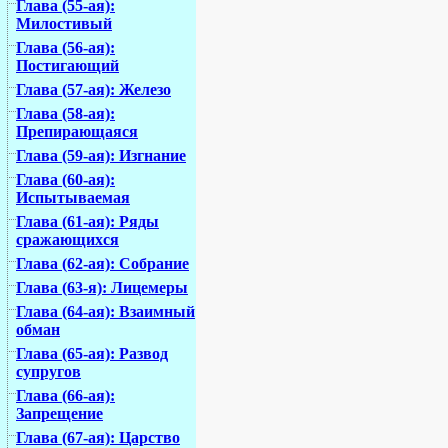
Глава (55-ая):
Милостивый
Глава (56-ая):
Постигающий
Глава (57-ая): Железо
Глава (58-ая):
Препирающаяся
Глава (59-ая): Изгнание
Глава (60-ая):
Испытываемая
Глава (61-ая): Ряды
сражающихся
Глава (62-ая): Собрание
Глава (63-я): Лицемеры
Глава (64-ая): Взаимный
обман
Глава (65-ая): Развод
супругов
Глава (66-ая):
Запрещение
Глава (67-ая): Царство