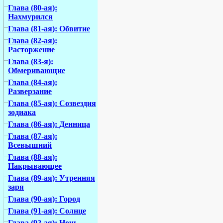
Глава (80-ая):
Нахмурился
Глава (81-ая): Обвитие
Глава (82-ая):
Расторжение
Глава (83-я):
Обмеривающие
Глава (84-ая):
Разверзание
Глава (85-ая): Созвездия
зодиака
Глава (86-ая): Денница
Глава (87-ая):
Всевышний
Глава (88-ая):
Накрывающее
Глава (89-ая): Утренняя
заря
Глава (90-ая): Город
Глава (91-ая): Солнце
Глава (92-ая): Ночь