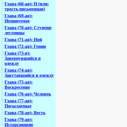
Глава (68-ая): Н (или:
трость письменная)
Глава (69-ая):
Неминуемое
Глава (70-ая): Ступени
лестницы
Глава (71-ая): Ной
Глава (72-ая): Гении
Глава (73-я):
Завернувшийся в
одежду
Глава (74-ая):
Закутавшийся в одежду
Глава (75-ая):
Воскресение
Глава (76-ая): Человек
Глава (77-ая):
Посылаемые
Глава (78-ая): Весть
Глава (79-ая):
Исторгающие