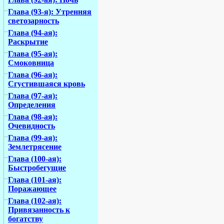
Глава (93-я): Утренняя
светозарность
Глава (94-ая):
Раскрытие
Глава (95-ая):
Смоковница
Глава (96-ая):
Сгустившаяся кровь
Глава (97-ая):
Определения
Глава (98-ая):
Очевидность
Глава (99-ая):
Землетрясение
Глава (100-ая):
Быстробегущие
Глава (101-ая):
Поражающее
Глава (102-ая):
Привязанность к
богатству