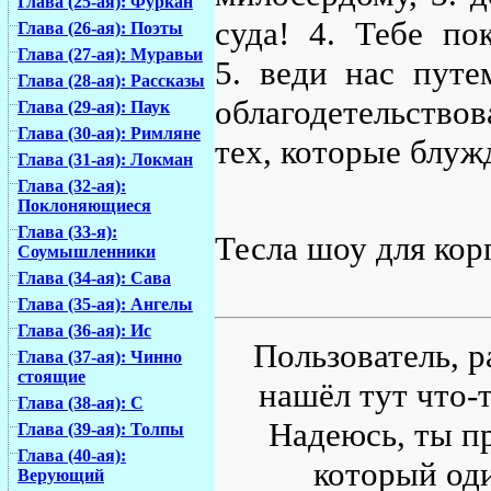
Глава (25-ая): Фуркан
суда! 4. Тебе п
Глава (26-ая): Поэты
Глава (27-ая): Муравьи
5. веди нас путе
Глава (28-ая): Рассказы
облагодетельствов
Глава (29-ая): Паук
Глава (30-ая): Римляне
тех, которые блуж
Глава (31-ая): Локман
Глава (32-ая):
Поклоняющиеся
Глава (33-я):
Тесла шоу для ко
Соумышленники
Глава (34-ая): Сава
Глава (35-ая): Ангелы
Глава (36-ая): Ис
Пользователь, р
Глава (37-ая): Чинно
стоящие
нашёл тут что-т
Глава (38-ая): С
Надеюсь, ты пр
Глава (39-ая): Толпы
Глава (40-ая):
который од
Верующий