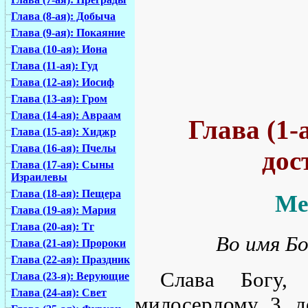
Глава (8-ая): Добыча
Глава (9-ая): Покаяние
Глава (10-ая): Иона
Глава (11-ая): Гуд
Глава (12-ая): Иосиф
Глава (13-ая): Гром
Глава (14-ая): Авраам
Глава (1-
Глава (15-ая): Хиджр
Глава (16-ая): Пчелы
дос
Глава (17-ая): Сыны
Израилевы
Глава (18-ая): Пещера
Ме
Глава (19-ая): Мария
Глава (20-ая): Тг
Во имя Бо
Глава (21-ая): Пророки
Глава (22-ая): Праздник
Слава Богу, 
Глава (23-я): Верующие
Глава (24-ая): Свет
милосердому, 3. 