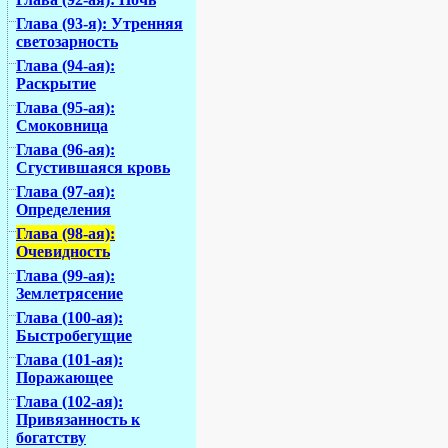
Глава (93-я): Утренняя
светозарность
Глава (94-ая):
Раскрытие
Глава (95-ая):
Смоковница
Глава (96-ая):
Сгустившаяся кровь
Глава (97-ая):
Определения
Глава (98-ая):
Очевидность
Глава (99-ая):
Землетрясение
Глава (100-ая):
Быстробегущие
Глава (101-ая):
Поражающее
Глава (102-ая):
Привязанность к
богатству