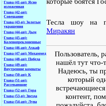
которые боятся Го
Глава (41-ая): Ясно
изложенная
Глава (42-ая):
Совещание
Тесла шоу на 
Глава (43-я): Золотые
украшения
Миракян
Глава (44-ая): Дым
Глава (45-ая):
Коленопреклоненные
Глава (46-ая): Ахкаф
Пользователь, р
Глава (47-ая): Мохаммед
Глава (48-ая): Победа
нашёл тут что-т
Глава (49-ая):
Надеюсь, ты пр
Внутренние комнаты
Глава (50-ая): К
который од
Глава (51-ая):
Рассевающие
встречающиеся 
Глава (52-ая): Гора
контент, по
Глава (53-я): Звезда
Глава (54-ая): Луна
пожалуйста, бл