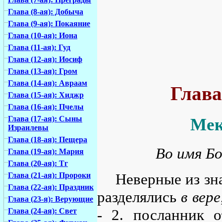
Глава (8-ая): Добыча
Глава (9-ая): Покаяние
Глава (10-ая): Иона
Глава (11-ая): Гуд
Глава (12-ая): Иосиф
Глава (13-ая): Гром
Глава (14-ая): Авраам
Глава
Глава (15-ая): Хиджр
Глава (16-ая): Пчелы
Глава (17-ая): Сыны
Мек
Израилевы
Глава (18-ая): Пещера
Во имя Бо
Глава (19-ая): Мария
Глава (20-ая): Тг
Неверные из зн
Глава (21-ая): Пророки
Глава (22-ая): Праздник
разделялись
в вере
Глава (23-я): Верующие
- 2. посланник 
Глава (24-ая): Свет