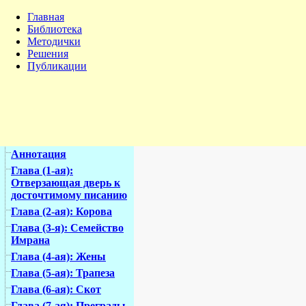
Главная
Библиотека
Методички
Решения
Публикации
Аннотация
Глава (1-ая):
Отверзающая дверь к
досточтимому писанию
Глава (2-ая): Корова
Глава (3-я): Семейство
Имрана
Глава (4-ая): Жены
Глава (5-ая): Трапеза
Глава (6-ая): Скот
Глава (7-ая): Преграды