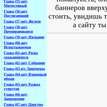
Глава (55-ая):
баннеров вверху
Милостивый
Глава (56-ая):
стоить, увидишь т
Постигающий
Глава (57-ая): Железо
а сайту ты
Глава (58-ая):
Препирающаяся
Глава (59-ая): Изгнание
Глава (60-ая):
Испытываемая
Глава (61-ая): Ряды
сражающихся
Глава (62-ая): Собрание
Глава (63-я): Лицемеры
Глава (64-ая): Взаимный
обман
Глава (65-ая): Развод
супругов
Глава (66-ая):
Запрещение
Глава (67-ая): Царство