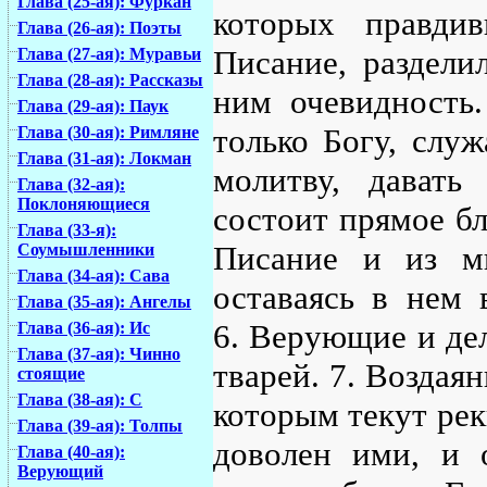
Глава (25-ая): Фуркан
которых правди
Глава (26-ая): Поэты
Писание, раздели
Глава (27-ая): Муравьи
Глава (28-ая): Рассказы
ним очевидность.
Глава (29-ая): Паук
только Богу, слу
Глава (30-ая): Римляне
Глава (31-ая): Локман
молитву, давать
Глава (32-ая):
Поклоняющиеся
состоит прямое б
Глава (33-я):
Писание и из мн
Соумышленники
Глава (34-ая): Сава
оставаясь в нем 
Глава (35-ая): Ангелы
6. Верующие и де
Глава (36-ая): Ис
Глава (37-ая): Чинно
тварей. 7. Воздаян
стоящие
Глава (38-ая): С
которым текут реки
Глава (39-ая): Толпы
доволен ими, и 
Глава (40-ая):
Верующий