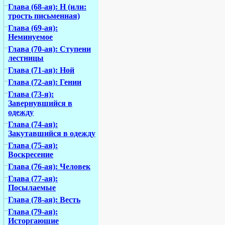
Глава (68-ая): Н (или:
трость письменная)
Глава (69-ая):
Неминуемое
Глава (70-ая): Ступени
лестницы
Глава (71-ая): Ной
Глава (72-ая): Гении
Глава (73-я):
Завернувшийся в
одежду
Глава (74-ая):
Закутавшийся в одежду
Глава (75-ая):
Воскресение
Глава (76-ая): Человек
Глава (77-ая):
Посылаемые
Глава (78-ая): Весть
Глава (79-ая):
Исторгающие