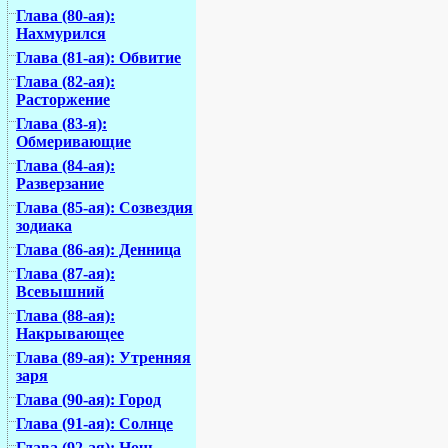
Глава (80-ая):
Нахмурился
Глава (81-ая): Обвитие
Глава (82-ая):
Расторжение
Глава (83-я):
Обмеривающие
Глава (84-ая):
Разверзание
Глава (85-ая): Созвездия
зодиака
Глава (86-ая): Денница
Глава (87-ая):
Всевышний
Глава (88-ая):
Накрывающее
Глава (89-ая): Утренняя
заря
Глава (90-ая): Город
Глава (91-ая): Солнце
Глава (92-ая): Ночь