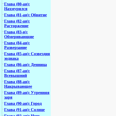
Глава (80-ая):
Нахмурился
Глава (81-ая): Обвитие
Глава (82-ая):
Расторжение
Глава (83-я):
Обмеривающие
Глава (84-ая):
Разверзание
Глава (85-ая): Созвездия
зодиака
Глава (86-ая): Денница
Глава (87-ая):
Всевышний
Глава (88-ая):
Накрывающее
Глава (89-ая): Утренняя
заря
Глава (90-ая): Город
Глава (91-ая): Солнце
Глава (92-ая): Ночь