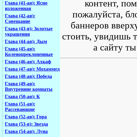
контент, по
Глава (41-ая): Ясно
изложенная
пожалуйста, бл
Глава (42-ая):
Совещание
баннеров вверху
Глава (43-я): Золотые
стоить, увидишь т
украшения
Глава (44-ая): Дым
а сайту ты
Глава (45-ая):
Коленопреклоненные
Глава (46-ая): Ахкаф
Глава (47-ая): Мохаммед
Глава (48-ая): Победа
Глава (49-ая):
Внутренние комнаты
Глава (50-ая): К
Глава (51-ая):
Рассевающие
Глава (52-ая): Гора
Глава (53-я): Звезда
Глава (54-ая): Луна