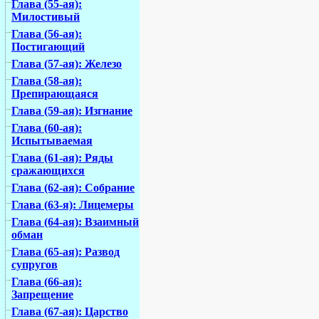
Глава (55-ая):
Милостивый
Глава (56-ая):
Постигающий
Глава (57-ая): Железо
Глава (58-ая):
Препирающаяся
Глава (59-ая): Изгнание
Глава (60-ая):
Испытываемая
Глава (61-ая): Ряды
сражающихся
Глава (62-ая): Собрание
Глава (63-я): Лицемеры
Глава (64-ая): Взаимный
обман
Глава (65-ая): Развод
супругов
Глава (66-ая):
Запрещение
Глава (67-ая): Царство