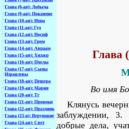
Глава (8-ая): Добыча
Глава (9-ая): Покаяние
Глава (10-ая): Иона
Глава (11-ая): Гуд
Глава (12-ая): Иосиф
Глава (13-ая): Гром
Глава (14-ая): Авраам
Глава 
Глава (15-ая): Хиджр
Глава (16-ая): Пчелы
Глава (17-ая): Сыны
М
Израилевы
Глава (18-ая): Пещера
Во имя Бо
Глава (19-ая): Мария
Глава (20-ая): Тг
Глава (21-ая): Пророки
Клянусь вечер
Глава (22-ая): Праздник
заблуждении, 3.
Глава (23-я): Верующие
Глава (24-ая): Свет
добрые дела, уча