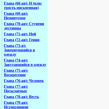
Глава (68-ая): Н (или:
трость письменная)
Глава (69-ая):
Неминуемое
Глава (70-ая): Ступени
лестницы
Глава (71-ая): Ной
Глава (72-ая): Гении
Глава (73-я):
Завернувшийся в
одежду
Глава (74-ая):
Закутавшийся в одежду
Глава (75-ая):
Воскресение
Глава (76-ая): Человек
Глава (77-ая):
Посылаемые
Глава (78-ая): Весть
Глава (79-ая):
Исторгающие