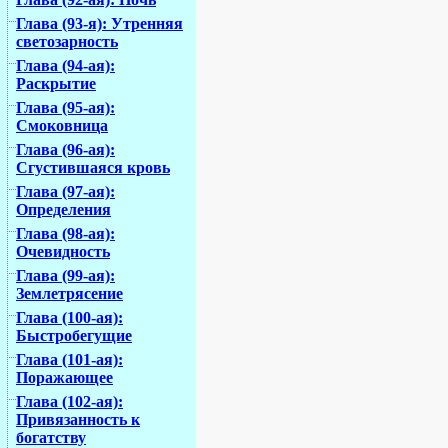
Глава (93-я): Утренняя
светозарность
Глава (94-ая):
Раскрытие
Глава (95-ая):
Смоковница
Глава (96-ая):
Сгустившаяся кровь
Глава (97-ая):
Определения
Глава (98-ая):
Очевидность
Глава (99-ая):
Землетрясение
Глава (100-ая):
Быстробегущие
Глава (101-ая):
Поражающее
Глава (102-ая):
Привязанность к
богатству