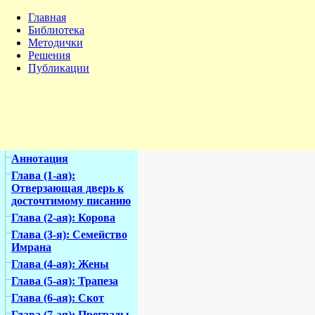
Главная
Библиотека
Методички
Решения
Публикации
Аннотация
Глава (1-ая):
Отверзающая дверь к
досточтимому писанию
Глава (2-ая): Корова
Глава (3-я): Семейство
Имрана
Глава (4-ая): Жены
Глава (5-ая): Трапеза
Глава (6-ая): Скот
Глава (7-ая): Преграды