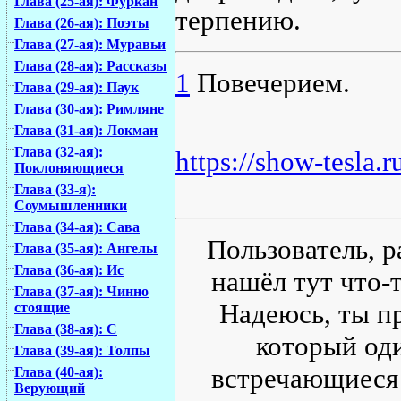
Глава (25-ая): Фуркан
терпению.
Глава (26-ая): Поэты
Глава (27-ая): Муравьи
Глава (28-ая): Рассказы
1
Повечерием.
Глава (29-ая): Паук
Глава (30-ая): Римляне
Глава (31-ая): Локман
Глава (32-ая):
https://show-tesla.r
Поклоняющиеся
Глава (33-я):
Соумышленники
Глава (34-ая): Сава
Пользователь, р
Глава (35-ая): Ангелы
Глава (36-ая): Ис
нашёл тут что-т
Глава (37-ая): Чинно
Надеюсь, ты пр
стоящие
Глава (38-ая): С
который од
Глава (39-ая): Толпы
встречающиеся 
Глава (40-ая):
Верующий