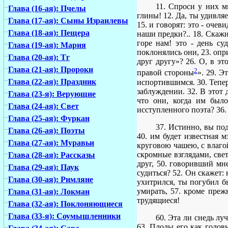
11. Спроси у них м
Глава (16-ая): Пчелы
глины! 12. Да, ты удивля
Глава (17-ая): Сыны Израилевы
15. и говорят: это - оче
Глава (18-ая): Пещера
наши предки?.. 18. Скажи
горе нам! это - день су
Глава (19-ая): Мария
поклонялись они, 23. опр
Глава (20-ая): Тг
друг другу»? 26. О, в э
Глава (21-ая): Пророки
2
правой стороны
». 29. 
Глава (22-ая): Праздник
испортившимся. 30. Тепер
заблуждении. 32. В этот
Глава (23-я): Верующие
что они, когда им было
Глава (24-ая): Свет
исступленного поэта? 36.
Глава (25-ая): Фуркан
37. Истинно, вы под
Глава (26-ая): Поэты
40. им будет известная м
Глава (27-ая): Муравьи
круговою чашею, с влагой
скромные взглядами, све
Глава (28-ая): Рассказы
друг, 50. говоривший мне
Глава (29-ая): Паук
судиться? 52. Он скажет:
Глава (30-ая): Римляне
ухитрился, ты погубил бы
умирать, 57. кроме преж
Глава (31-ая): Локман
трудящиеся!
Глава (32-ая): Поклоняющиеся
Глава (33-я): Соумышленники
60. Эта ли снедь лу
63. Плоды его как головы