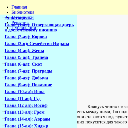
Главная
Библиотека
Методички
Аннотация
Решения
Глава (1-ая): Отверзающая дверь
Публикации
к досточтимому писанию
Глава (2-ая): Корова
Глава (3-я): Семейство Имрана
Глава (4-ая): Жены
Глава (5-ая): Трапеза
Глава (6-ая): Скот
Глава (7-ая): Преграды
Глава (8-ая): Добыча
Глава (9-ая): Покаяние
Глава (10-ая): Иона
Глава (11-ая): Гуд
Глава (12-ая): Иосиф
Клянусь чинно стоя
есть между ними, Господь 
Глава (13-ая): Гром
они стараются подслушать 
Глава (14-ая): Авраам
них покусится для такого
Глава (15-ая): Хиджр