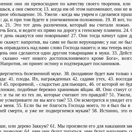
нения: они ли превосходнее по качеству своего творения, ил
ешься, а они смеются; 13. когда им об этом напоминают, они не 
видное обольщение. 16. Ужели - когда мы умрем и сделаемся прах
: да, и при том будете в уничиженном положении. 19. И вот, тол
да. 21. Это тот день различения, который вы считали ложью.
ичь Бога, и ведите их прямо на дорогу к геенскому пламени. 24.
тот день окажутся они покорными! 27. Они тогда начнут одни д
Эти скажут: напротив, вы сами не были верующими; у нас не бы
ь оправдалось над нами слово Господа нашего; и мы теперь вкус
 день они сделаются одни другим товарищами в муки. 33. Дейс
 сказано «нет никого достопоклоняемого кроме Бога», воз
 Напротив, он принес истину и подтверждает посланников.
вергнетесь болезненной муке. 38. (воздаяние будет вам только 
зда: 41. плоды. Их, награжденных 42. садами утех, 43. воссед
 45. прозрачной, - сладостью для пьющих, 46. от которой не бу
тлоокие, подобные бережно хранимым яйцам. 48. Они станут сп
: и ты не из тех ли, которые считают это правдой? 51. Ужели,
 не усматриваете ли вы кого там? 53. Он всмотрится и увидит ег
 меня. 55. Если бы не благость Господа моего, то я был бы в 
ней смерти, и уже не подвергнемся мукам? 58. Истинно, это ес
чше, или дерево Заккум? 61. Мы произвели его для наказания за
 диаволов: 64. ими они будут питаться, ими будут наполнять с