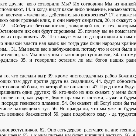
и кто другие, кого сотворили Мы? Их сотворили Мы из липкой
вспоминают, 14. и когда видят какое-либо знамение, насмехаются,
ом, костями - ужели мы действительно воскреснем? 17. а также и
ько один грозный клик, и они начнут озираться, 20. и скажут: о
 22. «Соберите беззаконников, товарищей их, и тех, которым
 Остановите их; они будут спрошены: 25. почему вы не помогаете
ругих спрашивать. 28. Те скажут: «вы тогда приходили к нам с
ло никакой власти над вами: вы тогда уже были народом крайне
им... 31. Мы ввели вас в заблуждение, потому что и сами были в
твительно, так Мы поступим с законопреступниками, 34. потому
гордились 35. и говорили: оставим ли мы богов наших ради
за то, что сделали вы): 39. кроме чистосердечных рабов Божиих;
ающих там друг против друга на седалищах, 44. будут обносить
дет головной боли, от которой не опьянеют. 47. Пред ними будут
рашивать одни других; 49. кто-либо из них скажет: у меня был
 после того, как умрем, будем прахом и костями, - ужели будем
о посреди геенского пламени. 54. Он скажет: ей Богу! если бы ты
числе находящихся тут. 56. Не правда ли, что мы уже не будем
ть великое блаженство! 59. ради подобного сему - да трудятся
конопреступников. 62. Оно есть дерево, растущее на дне геенны.
вои чрева; 65. а к ним питьем им будет кипящий раствор. 66. А