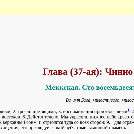
Глава (37-ая): Чинн
Меккская. Сто восемьдесят
Во имя Бога, милостивого, милос
1
щими, 2. грозно претящими, 3. воспоминания произносящими
: 
востоков. 6. Действительно, Мы украсили нижнее небо красотою з
верховный сонм, и стремятся туда со всех сторон; 9. - для отраж
 хищения, его преследует яркий зубчатомелькающий пламень.