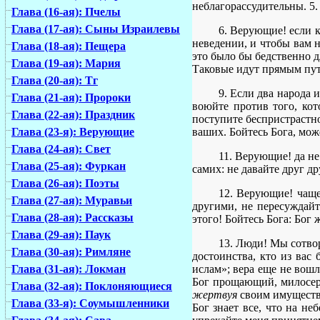
неблагорассудительны. 5.
Глава (16-ая): Пчелы
Глава (17-ая): Сыны Израилевы
6. Верующие! если к
неведении, и чтобы вам н
Глава (18-ая): Пещера
это было бы бедственно д
Глава (19-ая): Мария
Таковые идут прямым путе
Глава (20-ая): Тг
9. Если два народа 
Глава (21-ая): Пророки
воюйте против того, кот
Глава (22-ая): Праздник
поступите беспристрастно
ваших. Бойтесь Бога, мож
Глава (23-я): Верующие
Глава (24-ая): Свет
11. Верующие! да не
Глава (25-ая): Фуркан
самих: не давайте друг д
Глава (26-ая): Поэты
12. Верующие! чаще
Глава (27-ая): Муравьи
другими, не пересуждайт
Глава (28-ая): Рассказы
этого! Бойтесь Бога: Бог 
Глава (29-ая): Паук
13. Люди! Мы сотвор
Глава (30-ая): Римляне
достоинства, кто из вас
ислам»; вера еще не вошл
Глава (31-ая): Локман
Бог прощающий, милосерд
Глава (32-ая): Поклоняющиеся
жертвуя
своим имущество
Глава (33-я): Соумышленники
Бог знает все, что на не