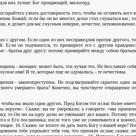
ы для них лучше: Бог прощающий, милосерд.
старайтесь узнать достоверность того, чтобы не оставить кого в
анник Божий; если бы он во многих делах стал слушаться вас, то
ши, и делает для вас гнусным неверие, нечестие, неповиновение.
ин с другим. Если один из них несправедлив против другого, то
й. Если он подчинится, то примирите его с другим правдиво:
е - братья друг другу: потому примиряйте между собою братьев
щины - женщин: может быть, эти лучше тех. Не бесславьте себя
усное имя! И те, которые еще не одумались, - те нечестивы.
зрения - законопреступны. Не подсматривайте скрытно одни за
 своего умершего брата? Конечно, вы чувствуете отвращение от
 чтобы вы знали одни других. Пред Богом тот из вас более имеет
мы веруем». Скажи: вы не уверовали; а говорите: «мы приняли
ику, то Он ни на одну долю не уменьшит дел ваших. Потому что
ога и Его посланника; после того уже не сомневаются и воюют,
ие. 16. Скажи: не хотите ли дать знать Богу о вашей вере? Но
одеянием тебе упрекают тебя тем, что приняли ислам; скажи: не