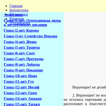
Главная
Библиотека
Методички
Аннотация
Решения
Глава (1-ая): Отверзающая дверь
Публикации
к досточтимому писанию
Глава (2-ая): Корова
Глава (3-я): Семейство Имрана
Глава (4-ая): Жены
Глава (5-ая): Трапеза
Глава (6-ая): Скот
Глава (7-ая): Преграды
Глава (8-ая): Добыча
Глава (9-ая): Покаяние
Глава (10-ая): Иона
Глава (11-ая): Гуд
Верующие! не делай
Глава (12-ая): Иосиф
Глава (13-ая): Гром
2. Верующие! не во
Глава (14-ая): Авраам
не остались тщетными д
расположит к благочест
Глава (15-ая): Хиджр