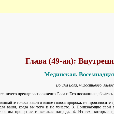
Глава (49-ая): Внутрен
Мединская. Восемнадцат
Во имя Бога, милостивого, милос
те ничего прежде распоряжения Бога и Его посланника; бойтесь
звышайте голоса вашего выше голоса пророка; не произносите г
ела ваши, когда вы того и не узнаете. 3. Понижающие свой 
ию: им прощение и великая награда. 4. Из тех, которые г