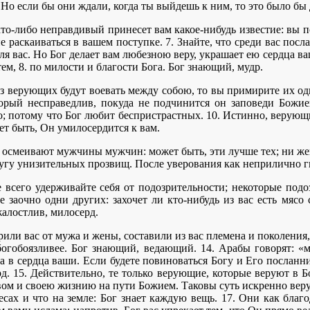
 Но если бы они ждали, когда ты выйдешь к ним, то это было б
то-либо неправдивый принесет вам какое-нибудь известие: вы по
е раскаиваться в вашем поступке. 7. Знайте, что среди вас посл
ля вас. Но Бог делает вам любезною веру, украшает ею сердца ва
м, 8. по милости и благости Бога. Бог знающий, мудр.
из верующих будут воевать между собою, то вы примирите их од
орый несправедлив, покуда не подчинится он заповеди Божие
; потому что Бог любит беспристрастных. 10. Истинно, верующи
ет быть, Он умилосердится к вам.
 осмеивают мужчины мужчин: может быть, эти лучше тех; ни жен
ругу унизительных прозвищ. После уверования как неприлично гн
 всего удерживайте себя от подозрительности; некоторые подо
е заочно одни других: захочет ли кто-нибудь из вас есть мясо
жалостлив, милосерд.
или вас от мужа и жены, составили из вас племена и поколения,
 богобоязливее. Бог знающий, ведающий. 14. Арабы говорят: «
а в сердца ваши. Если будете повиноваться Богу и Его посланн
. 15. Действительно, те только верующие, которые веруют в Б
м и своею жизнию на пути Божием. Таковы суть искренно верующ
бесах и что на земле: Бог знает каждую вещь. 17. Они как благ