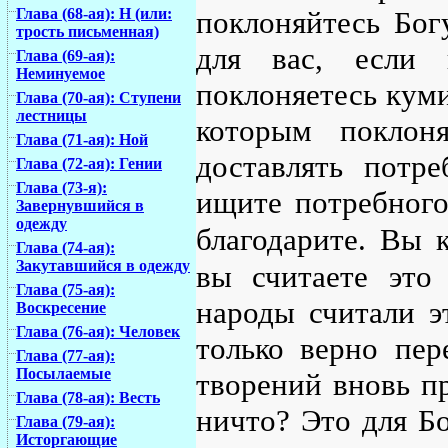
Глава (68-ая): Н (или:
поклоняйтесь Бог
трость письменная)
для вас, если 
Глава (69-ая):
Неминуемое
поклоняетесь куми
Глава (70-ая): Ступени
лестницы
которым поклон
Глава (71-ая): Ной
доставлять потр
Глава (72-ая): Гении
Глава (73-я):
ищите потребного
Завернувшийся в
одежду
благодарите. Вы 
Глава (74-ая):
Закутавшийся в одежду
вы считаете это
Глава (75-ая):
народы считали э
Воскресение
Глава (76-ая): Человек
только верно пер
Глава (77-ая):
Посылаемые
творений вновь пр
Глава (78-ая): Весть
ничто? Это для Бо
Глава (79-ая):
Исторгающие