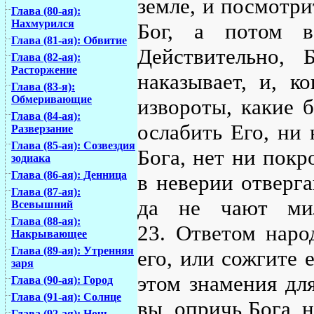
земле, и посмотри
Глава (80-ая):
Нахмурился
Бог, а потом во
Глава (81-ая): Обвитие
Действительно, 
Глава (82-ая):
Расторжение
наказывает, и, к
Глава (83-я):
Обмеривающие
извороты, какие 
Глава (84-ая):
ослабить Его, ни 
Разверзание
Глава (85-ая): Созвездия
Бога, нет ни покр
зодиака
Глава (86-ая): Денница
в неверии отверга
Глава (87-ая):
да не чают ми
Всевышний
Глава (88-ая):
23. Ответом наро
Накрывающее
Глава (89-ая): Утренняя
его, или сожгите е
заря
этом знамения для
Глава (90-ая): Город
Глава (91-ая): Солнце
вы, опричь Бога, 
Глава (92-ая): Ночь