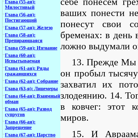
себе понесем гре
Глава (55-ая):
Милостивый
ваших понести не
Глава (56-ая):
Постигающий
понесут свои с
Глава (57-ая): Железо
бременах: в день 
Глава (58-ая):
Препирающаяся
ложно выдумали о
Глава (59-ая): Изгнание
Глава (60-ая):
13. Прежде Мы 
Испытываемая
Глава (61-ая): Ряды
он пробыл тысячу 
сражающихся
Глава (62-ая): Собрание
захватил их пот
Глава (63-я): Лицемеры
злодеянию. 14. То
Глава (64-ая): Взаимный
обман
в ковчег: этот 
Глава (65-ая): Развод
супругов
миров.
Глава (66-ая):
Запрещение
15. И Авраама
Глава (67-ая): Царство