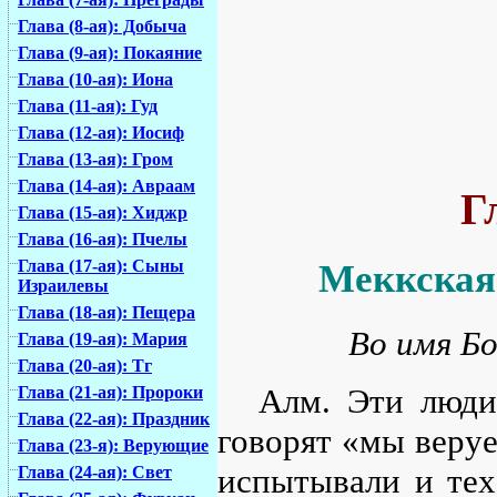
Глава (8-ая): Добыча
Глава (9-ая): Покаяние
Глава (10-ая): Иона
Глава (11-ая): Гуд
Глава (12-ая): Иосиф
Глава (13-ая): Гром
Глава (14-ая): Авраам
Г
Глава (15-ая): Хиджр
Глава (16-ая): Пчелы
Глава (17-ая): Сыны
Меккская.
Израилевы
Глава (18-ая): Пещера
Во имя Бо
Глава (19-ая): Мария
Глава (20-ая): Тг
Алм. Эти люди
Глава (21-ая): Пророки
Глава (22-ая): Праздник
говорят «мы веру
Глава (23-я): Верующие
испытывали и тех
Глава (24-ая): Свет