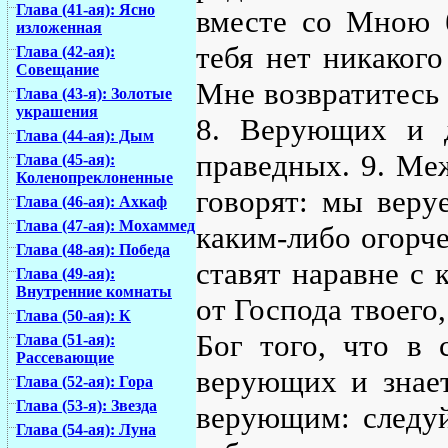
Глава (41-ая): Ясно
вместе со Мною б
изложенная
тебя нет никакого
Глава (42-ая):
Совещание
Мне возвратитесь 
Глава (43-я): Золотые
украшения
8. Верующих и 
Глава (44-ая): Дым
праведных. 9. Ме
Глава (45-ая):
Коленопреклоненные
говорят: мы веру
Глава (46-ая): Ахкаф
Глава (47-ая): Мохаммед
каким-либо огорче
Глава (48-ая): Победа
ставят наравне с 
Глава (49-ая):
Внутренние комнаты
от Господа твоего,
Глава (50-ая): К
Бог того, что в 
Глава (51-ая):
Рассевающие
верующих и знает
Глава (52-ая): Гора
Глава (53-я): Звезда
верующим: следуй
Глава (54-ая): Луна