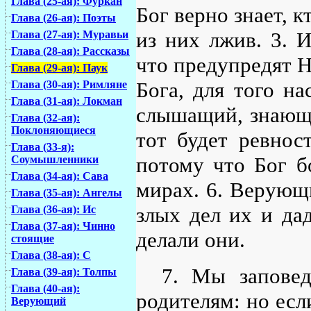
Глава (25-ая): Фуркан
Бог верно знает, к
Глава (26-ая): Поэты
из них лжив. 3. 
Глава (27-ая): Муравьи
Глава (28-ая): Рассказы
что предупредят На
Глава (29-ая): Паук
Бога, для того на
Глава (30-ая): Римляне
Глава (31-ая): Локман
слышащий, знающий
Глава (32-ая):
Поклоняющиеся
тот будет ревнос
Глава (33-я):
потому что Бог бо
Соумышленники
Глава (34-ая): Сава
мирах. 6. Верующ
Глава (35-ая): Ангелы
злых дел их и да
Глава (36-ая): Ис
Глава (37-ая): Чинно
делали они.
стоящие
Глава (38-ая): С
7. Мы запове
Глава (39-ая): Толпы
Глава (40-ая):
родителям: но есл
Верующий