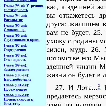
вас, к здешней жи
Глава (93-я): Утренняя
светозарность
вы откажетесь др
Глава (94-ая):
Раскрытие
друга: жилищем в
Глава (95-ая):
Смоковница
вам не будет. 25.
Глава (96-ая):
ухожу с родины м
Сгустившаяся кровь
Глава (97-ая):
силен, мудр. 26.
Определения
Глава (98-ая):
потомстве его Мы
Очевидность
здешней жизни Мы
Глава (99-ая):
Землетрясение
жизни он будет в 
Глава (100-ая):
Быстробегущие
3
Глава (101-ая):
27. И Лота...
В
Поражающее
предаетесь мерзос
Глава (102-ая):
Привязанность к
один из народов.
богатству