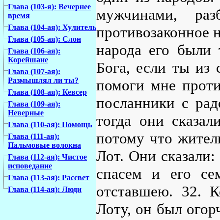
Глава (103-я): Вечернее
мужчинами, раз
время
Глава (104-ая): Хулитель
противозаконное 
Глава (105-ая): Слон
народа его были 
Глава (106-ая):
Корейшане
Бога, если ты из 
Глава (107-ая):
Размышлял ли ты?
помоги мне проти
Глава (108-ая): Кевсер
посланники с рад
Глава (109-ая):
Неверные
тогда они сказал
Глава (110-ая): Помощь
потому что жители
Глава (111-ая):
Пальмовые волокна
Лот. Они сказали:
Глава (112-ая): Чистое
исповедание
спасем и его се
Глава (113-ая): Рассвет
отставшею. 32. 
Глава (114-ая): Люди
Лоту, он был огор