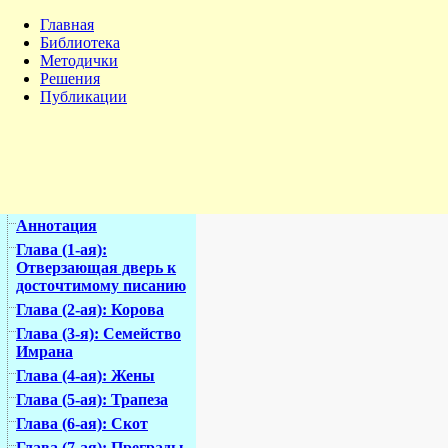
Главная
Библиотека
Методички
Решения
Публикации
Аннотация
Глава (1-ая):
Отверзающая дверь к
досточтимому писанию
Глава (2-ая): Корова
Глава (3-я): Семейство
Имрана
Глава (4-ая): Жены
Глава (5-ая): Трапеза
Глава (6-ая): Скот
Глава (7-ая): Преграды