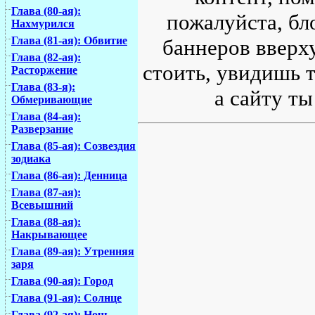
Глава (80-ая):
пожалуйста, бл
Нахмурился
Глава (81-ая): Обвитие
баннеров вверху
Глава (82-ая):
стоить, увидишь т
Расторжение
Глава (83-я):
а сайту ты
Обмеривающие
Глава (84-ая):
Разверзание
Глава (85-ая): Созвездия
зодиака
Глава (86-ая): Денница
Глава (87-ая):
Всевышний
Глава (88-ая):
Накрывающее
Глава (89-ая): Утренняя
заря
Глава (90-ая): Город
Глава (91-ая): Солнце
Глава (92-ая): Ночь