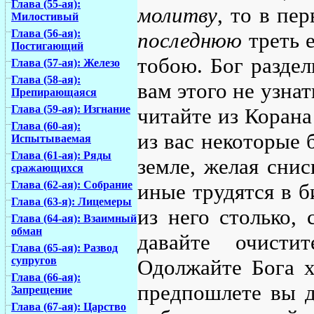
Глава (55-ая):
молитву
, то в пе
Милостивый
Глава (56-ая):
последнюю
треть е
Постигающий
тобою. Бог раздел
Глава (57-ая): Железо
Глава (58-ая):
вам этого не узнат
Препирающаяся
Глава (59-ая): Изгнание
читайте из Корана 
Глава (60-ая):
из вас некоторые 
Испытываемая
Глава (61-ая): Ряды
земле, желая снис
сражающихся
Глава (62-ая): Собрание
иные трудятся в б
Глава (63-я): Лицемеры
из него столько,
Глава (64-ая): Взаимный
обман
давайте очисти
Глава (65-ая): Развод
супругов
Одолжайте Бога 
Глава (66-ая):
предпошлете вы дл
Запрещение
Глава (67-ая): Царство