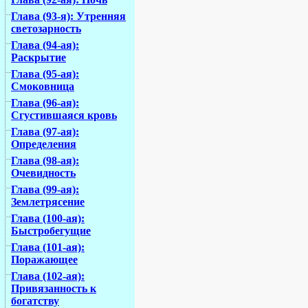
Глава (93-я): Утренняя
светозарность
Глава (94-ая):
Раскрытие
Глава (95-ая):
Смоковница
Глава (96-ая):
Сгустившаяся кровь
Глава (97-ая):
Определения
Глава (98-ая):
Очевидность
Глава (99-ая):
Землетрясение
Глава (100-ая):
Быстробегущие
Глава (101-ая):
Поражающее
Глава (102-ая):
Привязанность к
богатству