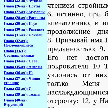
Глава (25-ая): Фуркан
чтением стройным
Глава (26-ая): Поэты
6. истинно, при 
Глава (27-ая): Муравьи
Глава (28-ая): Рассказы
впечатлению, и в
Глава (29-ая): Паук
продолжение дн
Глава (30-ая): Римляне
Глава (31-ая): Локман
8. Призывай имя 
Глава (32-ая):
Поклоняющиеся
преданностью: 9.
Глава (33-я):
Его нет достоп
Соумышленники
Глава (34-ая): Сава
покровителя. 10. 
Глава (35-ая): Ангелы
уклонись от них
Глава (36-ая): Ис
Глава (37-ая): Чинно
только Меня
стоящие
Глава (38-ая): С
наслаждающими
Глава (39-ая): Толпы
отсрочку: 12. у Н
Глава (40-ая):
Верующий