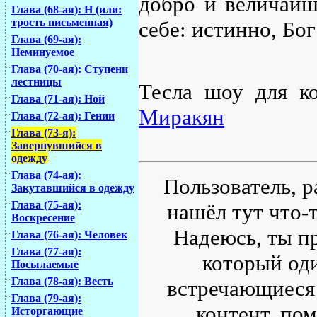
добро и величайш
Глава (68-ая): Н (или:
трость письменная)
себе: истинно, Бо
Глава (69-ая):
Неминуемое
Глава (70-ая): Ступени
лестницы
Тесла шоу для к
Глава (71-ая): Ной
Миракян
Глава (72-ая): Гении
Глава (73-я):
Завернувшийся в
одежду
Глава (74-ая):
Пользователь, р
Закутавшийся в одежду
Глава (75-ая):
нашёл тут что-т
Воскресение
Надеюсь, ты пр
Глава (76-ая): Человек
Глава (77-ая):
который од
Посылаемые
Глава (78-ая): Весть
встречающиеся 
Глава (79-ая):
контент, по
Исторгающие