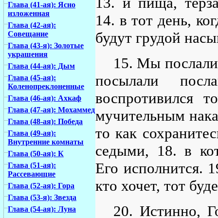
13. и пища, терз
Глава (41-ая): Ясно
изложенная
14. в тот день, ко
Глава (42-ая):
будут грудой насы
Совещание
Глава (43-я): Золотые
украшения
15. Мы послали 
Глава (44-ая): Дым
посылали посл
Глава (45-ая):
Коленопреклоненные
воспротивился т
Глава (46-ая): Ахкаф
Глава (47-ая): Мохаммед
мучительным наказ
Глава (48-ая): Победа
то как сохранитес
Глава (49-ая):
Внутренние комнаты
седыми, 18. в ко
Глава (50-ая): К
Его исполнится. 1
Глава (51-ая):
Рассевающие
кто хочет, тот буд
Глава (52-ая): Гора
Глава (53-я): Звезда
20. Истинно, Г
Глава (54-ая): Луна