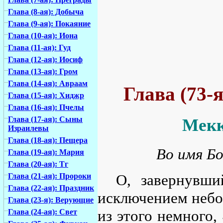
Глава (8-ая): Добыча
Глава (9-ая): Покаяние
Глава (10-ая): Иона
Глава (11-ая): Гуд
Глава (12-ая): Иосиф
Глава (13-ая): Гром
Глава (14-ая): Авраам
Глава (73-
Глава (15-ая): Хиджр
Глава (16-ая): Пчелы
Глава (17-ая): Сыны
Мекк
Израилевы
Глава (18-ая): Пещера
Во имя Бо
Глава (19-ая): Мария
Глава (20-ая): Тг
О, завернувши
Глава (21-ая): Пророки
Глава (22-ая): Праздник
исключением небол
Глава (23-я): Верующие
из этого немного,
Глава (24-ая): Свет