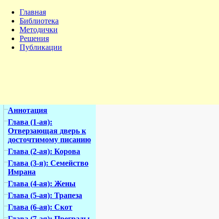
Главная
Библиотека
Методички
Решения
Публикации
Аннотация
Глава (1-ая):
Отверзающая дверь к
досточтимому писанию
Глава (2-ая): Корова
Глава (3-я): Семейство
Имрана
Глава (4-ая): Жены
Глава (5-ая): Трапеза
Глава (6-ая): Скот
Глава (7-ая): Преграды