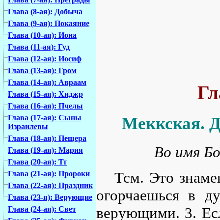
Глава (8-ая): Добыча
Глава (9-ая): Покаяние
Глава (10-ая): Иона
Глава (11-ая): Гуд
Глава (12-ая): Иосиф
Глава (13-ая): Гром
Глава (14-ая): Авраам
Гл
Глава (15-ая): Хиджр
Глава (16-ая): Пчелы
Глава (17-ая): Сыны
Меккская. Д
Израилевы
Глава (18-ая): Пещера
Во имя Бо
Глава (19-ая): Мария
Глава (20-ая): Тг
Тсм. Это знаме
Глава (21-ая): Пророки
Глава (22-ая): Праздник
огорчаешься в д
Глава (23-я): Верующие
верующими. 3. Ес
Глава (24-ая): Свет