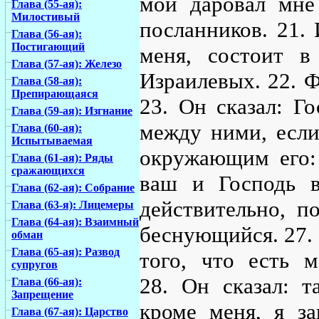
мой даровал мне
Глава (55-ая):
Милостивый
посланников. 21.
Глава (56-ая):
Постигающий
меня, состоит в
Глава (57-ая): Железо
Израилевых. 22. Ф
Глава (58-ая):
Препирающаяся
23. Он сказал: Го
Глава (59-ая): Изгнание
между ними, если
Глава (60-ая):
Испытываемая
окружающим его: 
Глава (61-ая): Ряды
сражающихся
ваш и Господь в
Глава (62-ая): Собрание
действительно, п
Глава (63-я): Лицемеры
Глава (64-ая): Взаимный
беснующийся. 27. 
обман
Глава (65-ая): Развод
того, что есть 
супругов
28. Он сказал: т
Глава (66-ая):
Запрещение
кроме меня, я за
Глава (67-ая): Царство