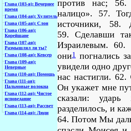
против нас; 56.
Глава (103-я): Вечернее
время
налицо». 57. То
Глава (104-ая): Хулитель
источники, 58. 
Глава (105-ая): Слон
Глава (106-ая):
59. Сделавши та
Корейшане
Израилевым. 60.
Глава (107-ая):
Размышлял ли ты?
1
они
погнались за
Глава (108-ая): Кевсер
Глава (109-ая):
увидели одно друг
Неверные
Глава (110-ая): Помощь
нас настигли. 62.
Глава (111-ая):
Он укажет мне пу
Пальмовые волокна
Глава (112-ая): Чистое
сказали: удар
исповедание
Глава (113-ая): Рассвет
разделилось, и каж
Глава (114-ая): Люди
64. Потом Мы дал
спасли Моисея и 