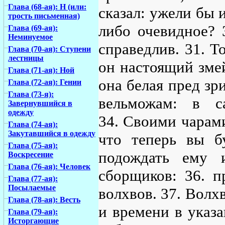
Глава (68-ая): Н (или:
сказал: ужели бы и
трость письменная)
либо очевидное? 3
Глава (69-ая):
Неминуемое
справедлив. 31. Т
Глава (70-ая): Ступени
лестницы
он настоящий змей
Глава (71-ая): Ной
она белая пред зр
Глава (72-ая): Гении
Глава (73-я):
вельможам: в с
Завернувшийся в
одежду
34. Своими чарами
Глава (74-ая):
Закутавшийся в одежду
что теперь вы бу
Глава (75-ая):
подождать ему 
Воскресение
Глава (76-ая): Человек
сборщиков: 36. п
Глава (77-ая):
Посылаемые
волхвов. 37. Волх
Глава (78-ая): Весть
и времени в указа
Глава (79-ая):
Исторгающие