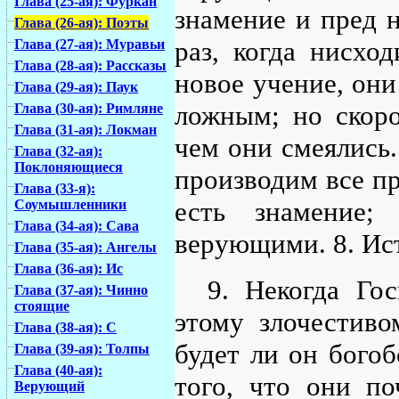
Глава (25-ая): Фуркан
знамение и пред 
Глава (26-ая): Поэты
раз, когда нисхо
Глава (27-ая): Муравьи
Глава (28-ая): Рассказы
новое учение, они
Глава (29-ая): Паук
ложным; но скоро
Глава (30-ая): Римляне
Глава (31-ая): Локман
чем они смеялись.
Глава (32-ая):
Поклоняющиеся
производим все пр
Глава (33-я):
есть знамение
Соумышленники
Глава (34-ая): Сава
верующими. 8. Ист
Глава (35-ая): Ангелы
Глава (36-ая): Ис
9. Некогда Го
Глава (37-ая): Чинно
стоящие
этому злочестиво
Глава (38-ая): С
будет ли он богоб
Глава (39-ая): Толпы
Глава (40-ая):
того, что они по
Верующий