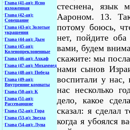
Глава (41-ая): Ясно
стеснена, язык 
изложенная
Аароном. 13. Та
Глава (42-ая):
Совещание
потому боюсь, чт
Глава (43-я): Золотые
украшения
нет, пойдите об
Глава (44-ая): Дым
вами, будем внима
Глава (45-ая):
Коленопреклоненные
скажите: мы посла
Глава (46-ая): Ахкаф
Глава (47-ая): Мохаммед
нами сынов Израи
Глава (48-ая): Победа
воспитали у нас,
Глава (49-ая):
Внутренние комнаты
нас несколько го
Глава (50-ая): К
дело, какое сдел
Глава (51-ая):
Рассевающие
сказал: я сделал 
Глава (52-ая): Гора
Глава (53-я): Звезда
когда я убоялся ва
Глава (54-ая): Луна