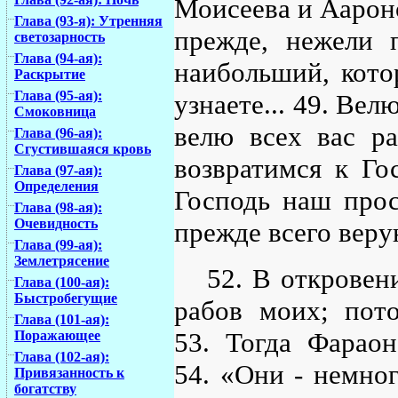
Моисеева и Аароно
Глава (93-я): Утренняя
прежде, нежели 
светозарность
Глава (94-ая):
наибольший, кото
Раскрытие
Глава (95-ая):
узнаете... 49. Вел
Смоковница
велю всех вас ра
Глава (96-ая):
Сгустившаяся кровь
возвратимся к Го
Глава (97-ая):
Определения
Господь наш про
Глава (98-ая):
Очевидность
прежде всего вер
Глава (99-ая):
Землетрясение
52. В открове
Глава (100-ая):
Быстробегущие
рабов моих; пото
Глава (101-ая):
53. Тогда Фараон
Поражающее
Глава (102-ая):
54. «Они - немног
Привязанность к
богатству