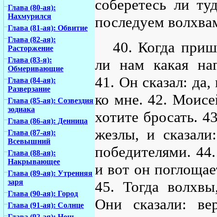
соберетесь ли ту
Глава (80-ая):
Нахмурился
последуем волхвам
Глава (81-ая): Обвитие
Глава (82-ая):
40. Когда приш
Расторжение
Глава (83-я):
ли нам какая на
Обмеривающие
41. Он сказал: да
Глава (84-ая):
Разверзание
ко мне. 42. Моисе
Глава (85-ая): Созвездия
зодиака
хотите бросать. 4
Глава (86-ая): Денница
жезлы, и сказали
Глава (87-ая):
Всевышний
победителями. 44.
Глава (88-ая):
Накрывающее
и вот он поглощае
Глава (89-ая): Утренняя
заря
45. Тогда волхвы
Глава (90-ая): Город
Они сказали: ве
Глава (91-ая): Солнце
Глава (92-ая): Ночь