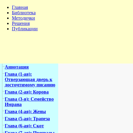
Главная
Библиотека
Методички
Решения
Публикации
Аннотация
Глава (1-ая):
Отверзающая дверь к
досточтимому писанию
Глава (2-ая): Корова
Глава (3-я): Семейство
Имрана
Глава (4-ая): Жены
Глава (5-ая): Трапеза
Глава (6-ая): Скот
Глава (7-ая): Преграды