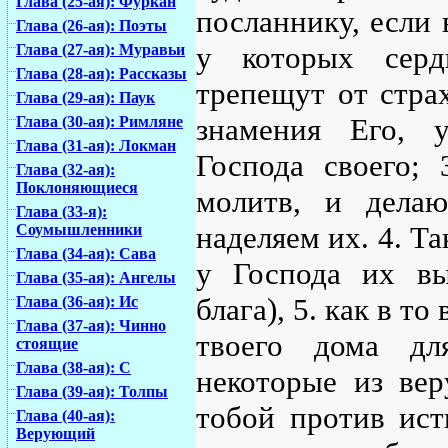
Глава (25-ая): Фуркан
посланнику, если
Глава (26-ая): Поэты
у которых серд
Глава (27-ая): Муравьи
Глава (28-ая): Рассказы
трепещут от страх
Глава (29-ая): Паук
знамения Его, у
Глава (30-ая): Римляне
Глава (31-ая): Локман
Господа своего;
Глава (32-ая):
Поклоняющиеся
молитв, и дела
Глава (33-я):
наделяем их. 4. Т
Соумышленники
Глава (34-ая): Сава
у Господа их вы
Глава (35-ая): Ангелы
блага), 5. как в т
Глава (36-ая): Ис
Глава (37-ая): Чинно
твоего дома дл
стоящие
Глава (38-ая): С
некоторые из вер
Глава (39-ая): Толпы
тобой против ист
Глава (40-ая):
Верующий