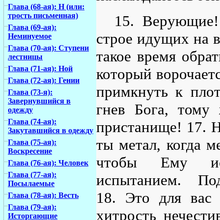
Глава (68-ая): Н (или:
трость письменная)
15. Верующие!
Глава (69-ая):
строе идущих на в
Неминуемое
Глава (70-ая): Ступени
такое время обрат
лестницы
Глава (71-ая): Ной
который ворочаетс
Глава (72-ая): Гении
примкнуть к плот
Глава (73-я):
Завернувшийся в
гнев Бога, тому
одежду
Глава (74-ая):
пристанище! 17. Н
Закутавшийся в одежду
ты метал, когда ме
Глава (75-ая):
Воскресение
чтобы Ему ис
Глава (76-ая): Человек
Глава (77-ая):
испытанием. По
Посылаемые
18. Это для вас 
Глава (78-ая): Весть
Глава (79-ая):
хитрость нечести
Исторгающие