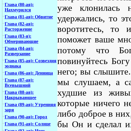
Глава (80-ая):
уже клонилась 
Нахмурился
удержались, то э
Глава (81-ая): Обвитие
Глава (82-ая):
воротитесь, то 
Расторжение
Глава (83-я):
поможет ваше мно
Обмеривающие
потому что Бо
Глава (84-ая):
Разверзание
повинуйтесь Богу
Глава (85-ая): Созвездия
зодиака
него; вы слышите. 
Глава (86-ая): Денница
мы слушаем, а с
Глава (87-ая):
Всевышний
худшие из живы
Глава (88-ая):
Накрывающее
которые ничего не
Глава (89-ая): Утренняя
заря
либо доброе в них
Глава (90-ая): Город
бы Он и сделал и
Глава (91-ая): Солнце
Глава (92-ая): Ночь