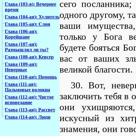
сего посланника;
Глава (103-я): Вечернее
время
одного другому, та
Глава (104-ая): Хулитель
ваши имущества,
Глава (105-ая): Слон
Глава (106-ая):
только у Бога в
Корейшане
Глава (107-ая):
будете бояться Бо
Размышлял ли ты?
вас от ваших зл
Глава (108-ая): Кевсер
Глава (109-ая):
великой благости.
Неверные
Глава (110-ая): Помощь
30. Вот, неве
Глава (111-ая):
Пальмовые волокна
заключить тебя в о
Глава (112-ая): Чистое
исповедание
они ухищряются
Глава (113-ая): Рассвет
искусный из хит
Глава (114-ая): Люди
знамения, они гов