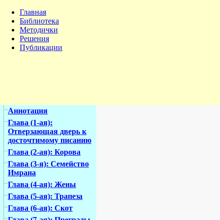
Главная
Библиотека
Методички
Решения
Публикации
Аннотация
Глава (1-ая):
Отверзающая дверь к
досточтимому писанию
Глава (2-ая): Корова
Глава (3-я): Семейство
Имрана
Глава (4-ая): Жены
Глава (5-ая): Трапеза
Глава (6-ая): Скот
Глава (7-ая): Преграды