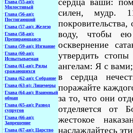
сердца ваши: пом
Глава (55-ая):
Милостивый
силен, мудр. 
Глава (56-ая):
Постигающий
покровительства, 
Глава (57-ая): Железо
воду, чтобы ею
Глава (58-ая):
Препирающаяся
осквернение сат
Глава (59-ая): Изгнание
утвердить стопы
Глава (60-ая):
Испытываемая
ангелам: Я с вами
Глава (61-ая): Ряды
сражающихся
в сердца нечес
Глава (62-ая): Собрание
поражайте каждого
Глава (63-я): Лицемеры
Глава (64-ая): Взаимный
за то, что они от
обман
Глава (65-ая): Развод
отделяется от Б
супругов
жестокое наказ
Глава (66-ая):
Запрещение
наслаждайтесь эти
Глава (67-ая): Царство