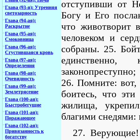
отступивши от Н
Глава (93-я): Утренняя
Богу и Его послан
светозарность
Глава (94-ая):
что животворит в
Раскрытие
Глава (95-ая):
человеком и серд
Смоковница
собраны. 25. Бой
Глава (96-ая):
Сгустившаяся кровь
единственно
Глава (97-ая):
Определения
законопреступно;
Глава (98-ая):
Очевидность
26. Помните: вот,
Глава (99-ая):
боитесь, что эти
Землетрясение
Глава (100-ая):
жилища, укрепи
Быстробегущие
Глава (101-ая):
благими снедями: 
Поражающее
Глава (102-ая):
27. Верующие!
Привязанность к
богатству