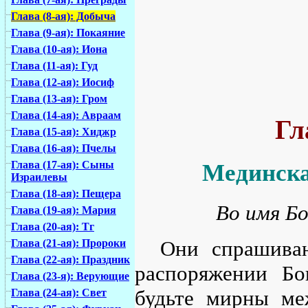
Глава (8-ая): Добыча
Глава (9-ая): Покаяние
Глава (10-ая): Иона
Глава (11-ая): Гуд
Глава (12-ая): Иосиф
Глава (13-ая): Гром
Глава (14-ая): Авраам
Гл
Глава (15-ая): Хиджр
Глава (16-ая): Пчелы
Глава (17-ая): Сыны
Мединска
Израилевы
Глава (18-ая): Пещера
Во имя Бо
Глава (19-ая): Мария
Глава (20-ая): Тг
Они спрашива
Глава (21-ая): Пророки
Глава (22-ая): Праздник
распоряжении Бо
Глава (23-я): Верующие
будьте мирны ме
Глава (24-ая): Свет