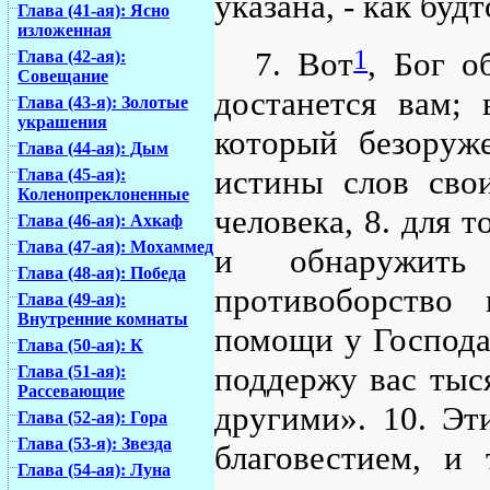
указана, - как буд
Глава (41-ая): Ясно
изложенная
1
7. Вот
, Бог о
Глава (42-ая):
Совещание
достанется вам; 
Глава (43-я): Золотые
украшения
который безоруже
Глава (44-ая): Дым
истины слов сво
Глава (45-ая):
Коленопреклоненные
человека, 8. для 
Глава (46-ая): Ахкаф
Глава (47-ая): Мохаммед
и обнаружить
Глава (48-ая): Победа
противоборство
Глава (49-ая):
Внутренние комнаты
помощи у Господа 
Глава (50-ая): К
поддержу вас тыс
Глава (51-ая):
Рассевающие
другими». 10. Эт
Глава (52-ая): Гора
Глава (53-я): Звезда
благовестием, и 
Глава (54-ая): Луна