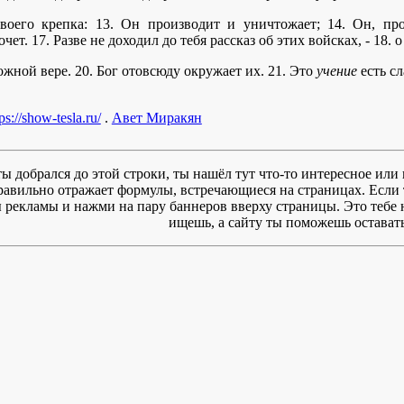
твоего крепка: 13. Он производит и уничтожает; 14. Он, пр
очет. 17. Разве не доходил до тебя рассказ об этих войсках, - 18.
ожной вере. 20. Бог отовсюду окружает их. 21. Это
учение
есть сл
ps://show-tesla.ru/
.
Авет Миракян
ты добрался до этой строки, ты нашёл тут что-то интересное или 
правильно отражает формулы, встречающиеся на страницах. Если 
рекламы и нажми на пару баннеров вверху страницы. Это тебе ни
ищешь, а сайту ты поможешь оставать