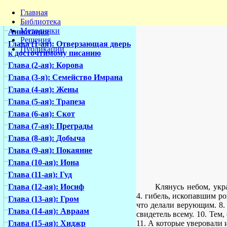
Главная
Библиотека
Методички
Аннотация
Решения
Глава (1-ая): Отверзающая дверь
Публикации
к досточтимому писанию
Глава (2-ая): Корова
Глава (3-я): Семейство Имрана
Глава (4-ая): Жены
Глава (5-ая): Трапеза
Глава (6-ая): Скот
Глава (7-ая): Преграды
Глава (8-ая): Добыча
Глава (9-ая): Покаяние
Глава (10-ая): Иона
Глава (11-ая): Гуд
Клянусь небом, укр
Глава (12-ая): Иосиф
4. гибель, ископавшим ро
Глава (13-ая): Гром
что делали верующим. 8. 
Глава (14-ая): Авраам
свидетель всему. 10. Тем
11. А которые уверовали 
Глава (15-ая): Хиджр