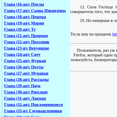
Глава (16-ая): Пчелы
12. Сила Господа 
Глава (17-ая): Сыны Израилевы
совершитель того, что зах
Глава (18-ая): Пещера
19. Но неверные в л
Глава (19-ая): Мария
Глава (20-ая): Тг
Тесла шоу на праздник
htt
Глава (21-ая): Пророки
Глава (22-ая): Праздник
Глава (23-я): Верующие
Пользователь, раз уж 
Глава (24-ая): Свет
Firefox, который один 
пожалуйста, блокираторы 
Глава (25-ая): Фуркан
Глава (26-ая): Поэты
Глава (27-ая): Муравьи
Глава (28-ая): Рассказы
Глава (29-ая): Паук
Глава (30-ая): Римляне
Глава (31-ая): Локман
Глава (32-ая): Поклоняющиеся
Глава (33-я): Соумышленники