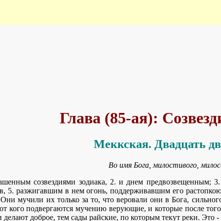
Глава (85-ая): Созвезд
Меккская. Двадцать дв
Во имя Бога, милостивого, милос
ашенным созвездиями зодиака, 2. и днем предвозвещенным; 3. 
в, 5. разжигавшим в нем огонь, поддерживавшим его растопкою!
Они мучили их только за то, что веровали они в Бога, сильного,
, от кого подвергаются мучению верующие, и которые после того
и делают доброе, тем сады райские, по которым текут реки. Это -