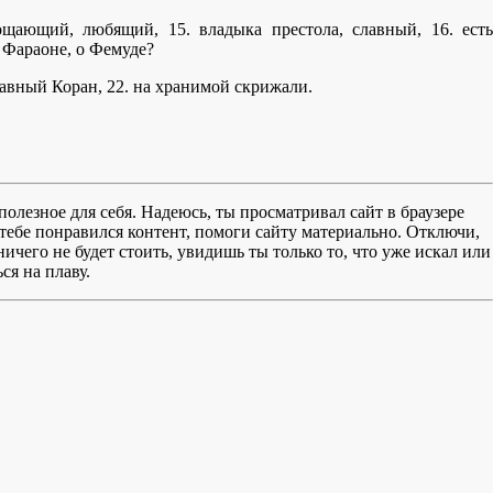
ощающий, любящий, 15. владыка престола, славный, 16. есть
 о Фараоне, о Фемуде?
авный Коран, 22. на хранимой скрижали.
полезное для себя. Надеюсь, ты просматривал сайт в браузере
тебе понравился контент, помоги сайту материально. Отключи,
чего не будет стоить, увидишь ты только то, что уже искал или
ся на плаву.