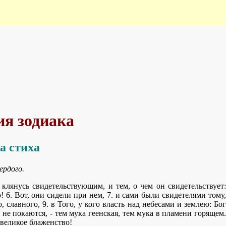
ия зодиака
а стиха
ердого.
клянусь свидетельствующим, и тем, о чем он свидетельствует:
 6. Вот, они сидели при нем, 7. и сами были свидетелями тому,
 славного, 9. в Того, у кого власть над небесами и землею: Бог
 не покаются, - тем мука геенская, тем мука в пламени горящем.
 великое блаженство!