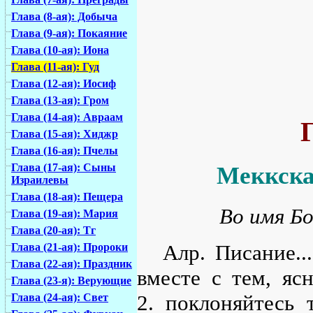
Глава (8-ая): Добыча
Глава (9-ая): Покаяние
Глава (10-ая): Иона
Глава (11-ая): Гуд
Глава (12-ая): Иосиф
Глава (13-ая): Гром
Глава (14-ая): Авраам
Г
Глава (15-ая): Хиджр
Глава (16-ая): Пчелы
Глава (17-ая): Сыны
Меккска
Израилевы
Глава (18-ая): Пещера
Во имя Бо
Глава (19-ая): Мария
Глава (20-ая): Тг
Алр. Писание..
Глава (21-ая): Пророки
Глава (22-ая): Праздник
вместе с тем, яс
Глава (23-я): Верующие
2. поклоняйтесь 
Глава (24-ая): Свет