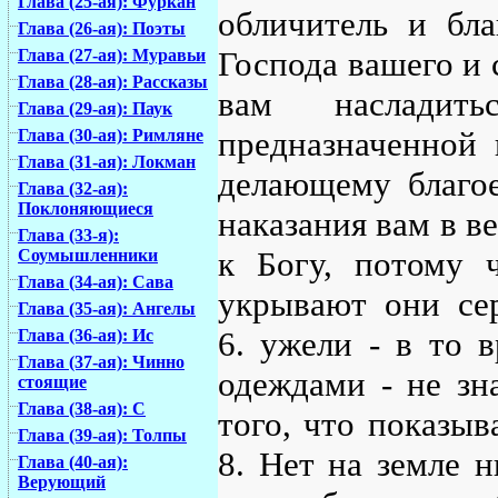
Глава (25-ая): Фуркан
обличитель и бла
Глава (26-ая): Поэты
Господа вашего и 
Глава (27-ая): Муравьи
Глава (28-ая): Рассказы
вам насладит
Глава (29-ая): Паук
предназначенной 
Глава (30-ая): Римляне
Глава (31-ая): Локман
делающему благое
Глава (32-ая):
Поклоняющиеся
наказания вам в в
Глава (33-я):
к Богу, потому 
Соумышленники
Глава (34-ая): Сава
укрывают они сер
Глава (35-ая): Ангелы
6. ужели - в то 
Глава (36-ая): Ис
Глава (37-ая): Чинно
одеждами - не зн
стоящие
Глава (38-ая): С
того, что показыв
Глава (39-ая): Толпы
8. Нет на земле н
Глава (40-ая):
Верующий