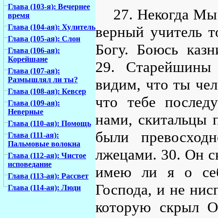
Глава (103-я): Вечернее
27. Некогда Мы
время
Глава (104-ая): Хулитель
верный учитель т
Глава (105-ая): Слон
Богу. Боюсь казн
Глава (106-ая):
Корейшане
29. Старейшины 
Глава (107-ая):
Размышлял ли ты?
видим, что ты чел
Глава (108-ая): Кевсер
что тебе послед
Глава (109-ая):
Неверные
нами, скитальцы 
Глава (110-ая): Помощь
были превосходн
Глава (111-ая):
Пальмовые волокна
лжецами. 30. Он с
Глава (112-ая): Чистое
исповедание
имею ли я о себ
Глава (113-ая): Рассвет
Господа, и не нис
Глава (114-ая): Люди
которую скрыл О