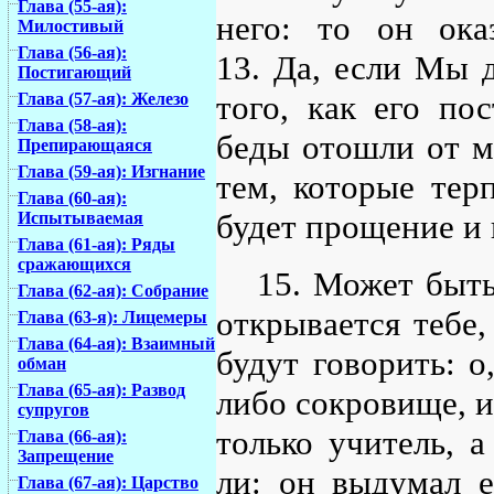
Глава (55-ая):
него: то он ока
Милостивый
Глава (56-ая):
13. Да, если Мы 
Постигающий
того, как его пос
Глава (57-ая): Железо
Глава (58-ая):
беды отошли от ме
Препирающаяся
Глава (59-ая): Изгнание
тем, которые тер
Глава (60-ая):
будет прощение и 
Испытываемая
Глава (61-ая): Ряды
сражающихся
15. Может быть
Глава (62-ая): Собрание
открывается тебе,
Глава (63-я): Лицемеры
Глава (64-ая): Взаимный
будут говорить: о
обман
Глава (65-ая): Развод
либо сокровище, и
супругов
только учитель, а
Глава (66-ая):
Запрещение
ли: он выдумал ег
Глава (67-ая): Царство