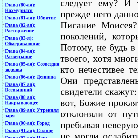
следует ему? И
Глава (80-ая):
Нахмурился
прежде него данно
Глава (81-ая): Обвитие
Писание Моисея?
Глава (82-ая):
Расторжение
поколений, котор
Глава (83-я):
Обмеривающие
Потому, не будь в
Глава (84-ая):
твоего, хотя мног
Разверзание
Глава (85-ая): Созвездия
кто нечестивее т
зодиака
Глава (86-ая): Денница
Они представлен
Глава (87-ая):
свидетели скажут: 
Всевышний
Глава (88-ая):
вот, Божие прокля
Накрывающее
Глава (89-ая): Утренняя
отклоняли от пут
заря
пребывая неверую
Глава (90-ая): Город
Глава (91-ая): Солнце
не могли ослабить
Глава (92-ая): Ночь