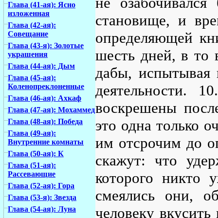
не озабочивался
Глава (41-ая): Ясно
изложенная
становище, и вре
Глава (42-ая):
определяющей кни
Совещание
Глава (43-я): Золотые
шесть дней, в то 
украшения
Глава (44-ая): Дым
дабы, испытывая в
Глава (45-ая):
деятельности. 1
Коленопреклоненные
Глава (46-ая): Ахкаф
воскрешены после
Глава (47-ая): Мохаммед
это одна только о
Глава (48-ая): Победа
Глава (49-ая):
им отсрочим до о
Внутренние комнаты
Глава (50-ая): К
скажут: что удер
Глава (51-ая):
которого никто у
Рассевающие
Глава (52-ая): Гора
смеялись они, о
Глава (53-я): Звезда
человеку вкусить
Глава (54-ая): Луна