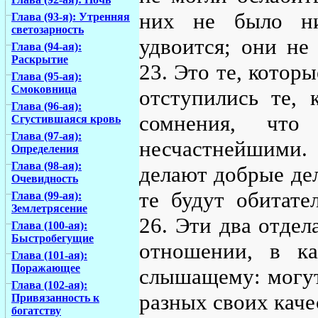
них не было ни
Глава (93-я): Утренняя
светозарность
удвоится; они не
Глава (94-ая):
Раскрытие
23. Это те, которы
Глава (95-ая):
Смоковница
отступились те, 
Глава (96-ая):
сомнения, чт
Сгустившаяся кровь
Глава (97-ая):
несчастнейшими.
Определения
Глава (98-ая):
делают добрые дел
Очевидность
те будут обитате
Глава (99-ая):
Землетрясение
26. Эти два отдел
Глава (100-ая):
Быстробегущие
отношении, в к
Глава (101-ая):
Поражающее
слышащему: могут
Глава (102-ая):
разных своих каче
Привязанность к
богатству