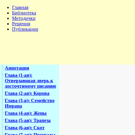
Главная
Библиотека
Методички
Решения
Публикации
Аннотация
Глава (1-ая):
Отверзающая дверь к
досточтимому писанию
Глава (2-ая): Корова
Глава (3-я): Семейство
Имрана
Глава (4-ая): Жены
Глава (5-ая): Трапеза
Глава (6-ая): Скот
Глава (7-ая): Преграды