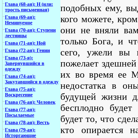
Глава (68-ая): Н (или:
подобных ему, вы
трость письменная)
кого можете, кром
Глава (69-ая):
Неминуемое
они не вняли вам
Глава (70-ая): Ступени
лестницы
только Бога, и ч
Глава (71-ая): Ной
сего, ужели вы
Глава (72-ая): Гении
Глава (73-я):
пожелает здешней 
Завернувшийся в
одежду
их во время ее 
Глава (74-ая):
Закутавшийся в одежду
недостатка в оны
Глава (75-ая):
будущей жизни дл
Воскресение
Глава (76-ая): Человек
бесплодно будет 
Глава (77-ая):
Посылаемые
будет то, что сдел
Глава (78-ая): Весть
кто опирается н
Глава (79-ая):
Исторгающие