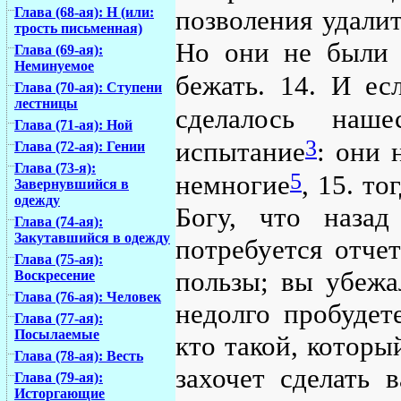
Глава (68-ая): Н (или:
позволения удалит
трость письменная)
Но они не были 
Глава (69-ая):
Неминуемое
бежать. 14. И ес
Глава (70-ая): Ступени
лестницы
сделалось наш
Глава (71-ая): Ной
3
испытание
: они 
Глава (72-ая): Гении
Глава (73-я):
5
немногие
, 15. т
Завернувшийся в
одежду
Богу, что наза
Глава (74-ая):
Закутавшийся в одежду
потребуется отчет
Глава (75-ая):
пользы; вы убежа
Воскресение
Глава (76-ая): Человек
недолго пробудет
Глава (77-ая):
Посылаемые
кто такой, которы
Глава (78-ая): Весть
захочет сделать 
Глава (79-ая):
Исторгающие