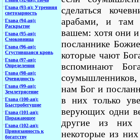
сделаться кочев
Глава (93-я): Утренняя
светозарность
арабами, и там 
Глава (94-ая):
Раскрытие
вашем: хотя они и
Глава (95-ая):
Смоковница
посланнике Божие
Глава (96-ая):
которые чают Бог
Сгустившаяся кровь
Глава (97-ая):
вспоминают Бог
Определения
Глава (98-ая):
соумышленников, 
Очевидность
нам Бог и посланн
Глава (99-ая):
Землетрясение
в них только уве
Глава (100-ая):
Быстробегущие
верующих одни ве
Глава (101-ая):
Поражающее
другие из них 
Глава (102-ая):
некоторые из них
Привязанность к
богатству