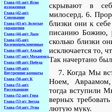
Глава (41-ая): Ясно
скрывают в се
изложенная
милосерд. 6. Про
Глава (42-ая):
Совещание
близки они к себе
Глава (43-я): Золотые
украшения
писанию Божию, 
Глава (44-ая): Дым
сколько близки о
Глава (45-ая):
Коленопреклоненные
исключается то, чт
Глава (46-ая): Ахкаф
Глава (47-ая): Мохаммед
Так начертано был
Глава (48-ая): Победа
Глава (49-ая):
7. Когда Мы вс
Внутренние комнаты
Глава (50-ая): К
Ноем, Авраамом
Глава (51-ая):
тогда вступили Мы
Рассевающие
Глава (52-ая): Гора
верных требовать
Глава (53-я): Звезда
лютую муку.
Глава (54-ая): Луна