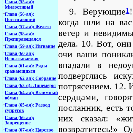
Глава (55-ая):
Милостивый
1
9. Верующие
Глава (56-ая):
Постигающий
когда шли на ва
Глава (57-ая): Железо
ветер и невидимы
Глава (58-ая):
Препирающаяся
дела. 10. Вот, они
Глава (59-ая): Изгнание
очи ваши поникли
Глава (60-ая):
Испытываемая
впадали в недоу
Глава (61-ая): Ряды
сражающихся
подверглись ис
Глава (62-ая): Собрание
потрясением. 12. 
Глава (63-я): Лицемеры
Глава (64-ая): Взаимный
сердцами, говор
обман
Глава (65-ая): Развод
посланник, есть т
супругов
них сказал: «жи
Глава (66-ая):
Запрещение
возвратитесь!» 
Глава (67-ая): Царство