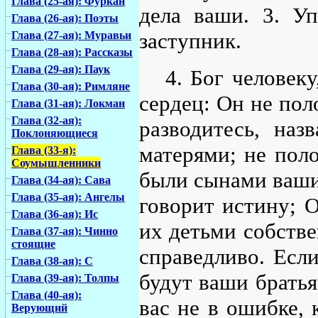
Глава (25-ая): Фуркан
дела ваши. 3. Уп
Глава (26-ая): Поэты
заступник.
Глава (27-ая): Муравьи
Глава (28-ая): Рассказы
Глава (29-ая): Паук
4. Бог человек
Глава (30-ая): Римляне
сердец: Он не пол
Глава (31-ая): Локман
Глава (32-ая):
разводитесь, на
Поклоняющиеся
матерями; не пол
Глава (33-я):
Соумышленники
были сынами вашим
Глава (34-ая): Сава
Глава (35-ая): Ангелы
говорит истину; О
Глава (36-ая): Ис
их детьми собстве
Глава (37-ая): Чинно
стоящие
справедливо. Если
Глава (38-ая): С
будут ваши братья
Глава (39-ая): Толпы
Глава (40-ая):
вас не в ошибке, 
Верующий