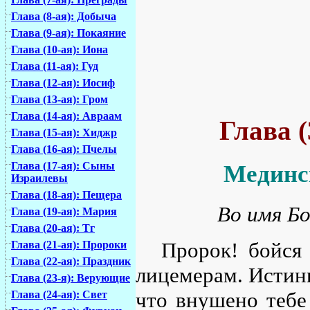
Глава (8-ая): Добыча
Глава (9-ая): Покаяние
Глава (10-ая): Иона
Глава (11-ая): Гуд
Глава (12-ая): Иосиф
Глава (13-ая): Гром
Глава (14-ая): Авраам
Глава 
Глава (15-ая): Хиджр
Глава (16-ая): Пчелы
Глава (17-ая): Сыны
Мединск
Израилевы
Глава (18-ая): Пещера
Во имя Бо
Глава (19-ая): Мария
Глава (20-ая): Тг
Пророк! бойся
Глава (21-ая): Пророки
Глава (22-ая): Праздник
лицемерам. Истинн
Глава (23-я): Верующие
что внушено тебе
Глава (24-ая): Свет