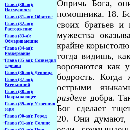
Опричь Бога, он
Глава (80-ая):
Нахмурился
помощника. 18. Бо
Глава (81-ая): Обвитие
своих братьев и 
Глава (82-ая):
Расторжение
мужества оказыв
Глава (83-я):
Обмеривающие
крайне корыстолю
Глава (84-ая):
тогда видишь, ка
Разверзание
Глава (85-ая): Созвездия
ворочаются как у
зодиака
Глава (86-ая): Денница
бодрость. Когда 
Глава (87-ая):
острыми языкам
Всевышний
Глава (88-ая):
разделе
добра. Та
Накрывающее
Глава (89-ая): Утренняя
Бог сделает тще
заря
20. Они думают,
Глава (90-ая): Город
Глава (91-ая): Солнце
если соумышленн
Глава (92-ая): Ночь