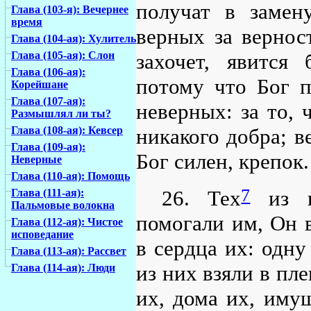
получат в заме
Глава (103-я): Вечернее
время
верных за вернос
Глава (104-ая): Хулитель
захочет, явится
Глава (105-ая): Слон
Глава (106-ая):
потому что Бог п
Корейшане
Глава (107-ая):
неверных: за то,
Размышлял ли ты?
никакого добра; в
Глава (108-ая): Кевсер
Глава (109-ая):
Бог силен, крепок.
Неверные
Глава (110-ая): Помощь
7
26. Тех
из н
Глава (111-ая):
Пальмовые волокна
помогали им, Он в
Глава (112-ая): Чистое
исповедание
в сердца их: одну
Глава (113-ая): Рассвет
из них взяли в пле
Глава (114-ая): Люди
их, дома их, имущ