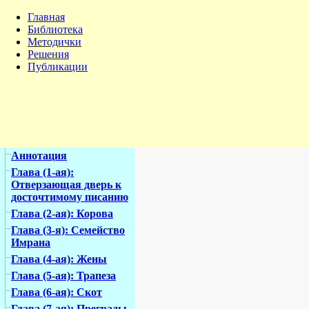
Главная
Библиотека
Методички
Решения
Публикации
Аннотация
Глава (1-ая):
Отверзающая дверь к
досточтимому писанию
Глава (2-ая): Корова
Глава (3-я): Семейство
Имрана
Глава (4-ая): Жены
Глава (5-ая): Трапеза
Глава (6-ая): Скот
Глава (7-ая): Преграды