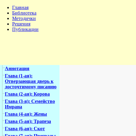
Главная
Библиотека
Методички
Решения
Публикации
Аннотация
Глава (1-ая):
Отверзающая дверь к
досточтимому писанию
Глава (2-ая): Корова
Глава (3-я): Семейство
Имрана
Глава (4-ая): Жены
Глава (5-ая): Трапеза
Глава (6-ая): Скот
Глава (7-ая): Преграды