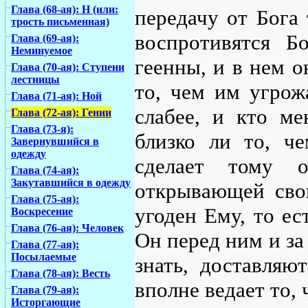
Глава (68-ая): Н (или:
передачу от Бога 
трость письменная)
воспротивятся Б
Глава (69-ая):
Неминуемое
геенны, и в нем о
Глава (70-ая): Ступени
лестницы
то, чем им угрож
Глава (71-ая): Ной
слабее, и кто ме
Глава (72-ая): Гении
Глава (73-я):
близко ли то, ч
Завернувшийся в
одежду
сделает тому 
Глава (74-ая):
Закутавшийся в одежду
открывающей свои
Глава (75-ая):
угоден Ему, то ес
Воскресение
Глава (76-ая): Человек
Он перед ним и за
Глава (77-ая):
Посылаемые
знать, доставляю
Глава (78-ая): Весть
вполне ведает то, 
Глава (79-ая):
Исторгающие