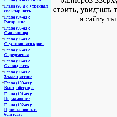
Глава (93-я): Утренняя
стоить, увидишь т
светозарность
а сайту ты
Глава (94-ая):
Раскрытие
Глава (95-ая):
Смоковница
Глава (96-ая):
Сгустившаяся кровь
Глава (97-ая):
Определения
Глава (98-ая):
Очевидность
Глава (99-ая):
Землетрясение
Глава (100-ая):
Быстробегущие
Глава (101-ая):
Поражающее
Глава (102-ая):
Привязанность к
богатству