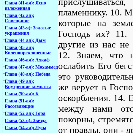
прислушиваться,
Глава (41-ая): Ясно
изложенная
пламеннику. 10. Мы
Глава (42-ая):
которые на земл
Совещание
Глава (43-я): Золотые
Господь их? 11. 
украшения
Глава (44-ая): Дым
другие из нас не
Глава (45-ая):
12. Знаем, что 
Коленопреклоненные
Глава (46-ая): Ахкаф
ослабить Его бег
Глава (47-ая): Мохаммед
это руководитель
Глава (48-ая): Победа
Глава (49-ая):
же верует в Госпо
Внутренние комнаты
Глава (50-ая): К
оскорбления. 14. 
Глава (51-ая):
между нами отс
Рассевающие
Глава (52-ая): Гора
покорны, стремятс
Глава (53-я): Звезда
от правды, они - д
Глава (54-ая): Луна