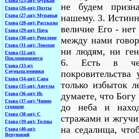
Глава (25-ая): Фуркан
не будем призна
Глава (26-ая): Поэты
нашему. 3. Истинн
Глава (27-ая): Муравьи
Глава (28-ая): Рассказы
величие Его - нет
Глава (29-ая): Паук
между нами говор
Глава (30-ая): Римляне
Глава (31-ая): Локман
ни людям, ни ген
Глава (32-ая):
Поклоняющиеся
6. Есть в че
Глава (33-я):
покровительства 
Соумышленники
Глава (34-ая): Сава
только избыток л
Глава (35-ая): Ангелы
думаете, что Богу
Глава (36-ая): Ис
Глава (37-ая): Чинно
до неба и нахо
стоящие
Глава (38-ая): С
стражами и жгучи
Глава (39-ая): Толпы
на седалища, что
Глава (40-ая):
Верующий