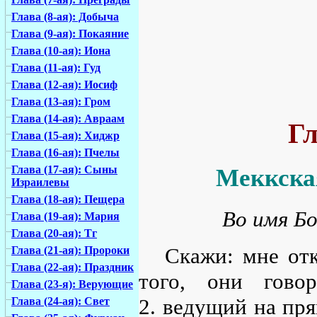
Глава (8-ая): Добыча
Глава (9-ая): Покаяние
Глава (10-ая): Иона
Глава (11-ая): Гуд
Глава (12-ая): Иосиф
Глава (13-ая): Гром
Глава (14-ая): Авраам
Гл
Глава (15-ая): Хиджр
Глава (16-ая): Пчелы
Глава (17-ая): Сыны
Меккская
Израилевы
Глава (18-ая): Пещера
Во имя Бо
Глава (19-ая): Мария
Глава (20-ая): Тг
Скажи: мне отк
Глава (21-ая): Пророки
Глава (22-ая): Праздник
того, они гово
Глава (23-я): Верующие
2. ведущий на пря
Глава (24-ая): Свет