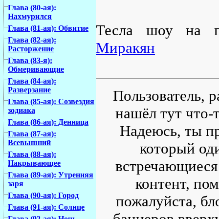
Глава (80-ая):
Нахмурился
Тесла шоу на 
Глава (81-ая): Обвитие
Глава (82-ая):
Миракян
Расторжение
Глава (83-я):
Обмеривающие
Глава (84-ая):
Разверзание
Пользователь, р
Глава (85-ая): Созвездия
нашёл тут что-т
зодиака
Глава (86-ая): Денница
Надеюсь, ты пр
Глава (87-ая):
Всевышний
который од
Глава (88-ая):
встречающиеся 
Накрывающее
Глава (89-ая): Утренняя
контент, по
заря
Глава (90-ая): Город
пожалуйста, бл
Глава (91-ая): Солнце
баннеров вверху
Глава (92-ая): Ночь