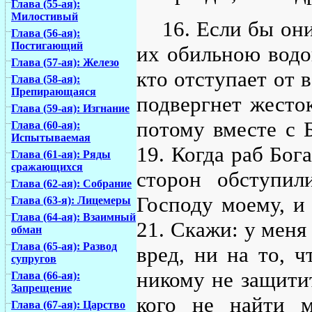
Глава (55-ая):
Милостивый
16. Если бы он
Глава (56-ая):
Постигающий
их обильною водо
Глава (57-ая): Железо
кто отступает от 
Глава (58-ая):
Препирающаяся
подвергнет жесто
Глава (59-ая): Изгнание
потому вместе с 
Глава (60-ая):
Испытываемая
19. Когда раб Бог
Глава (61-ая): Ряды
сражающихся
сторон обступил
Глава (62-ая): Собрание
Господу моему, и
Глава (63-я): Лицемеры
Глава (64-ая): Взаимный
21. Скажи: у меня 
обман
Глава (65-ая): Развод
вред, ни на то, ч
супругов
никому не защитит
Глава (66-ая):
Запрещение
кого не найти м
Глава (67-ая): Царство